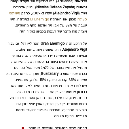
אדריאנה 
(Adrianna), בתו הרביעית של 
ניקולס קטנה 
זפאטה
 (
Nicolás Catena Zapata
), והיינן אלחנדרו 
ויגיל (
Alejandro Vigil
) ייסדו ב-2009, כחלק 
משיתוף 
פעולה
 מכונן, את האחוזה 
El Enemigo
 במנדוזה. היא 
יושבת על מצע של אבן גיר ואדמת סחף מהאנדים, 
ויוצרת נווה מדבר של רעננות בכבשן באזור הזה. 
על הרקע הזה, 
Gran Enemigo 
הפך ליין דגל, גם עבור 
Alejandro Vigil, 
היינן שעושה אותו 
בייצור מוגבל, 
ובמיוחד עבור תעשיית היין הארגנטינאית, שזה בוודאי 
אחד היינות הידועים ביותר בהיסטוריה שלה. היין הזה 
מתחיל את חייו בגובה של 1,470 מטר מעל פני הים, 
בכרם צפוף נטוע ב-
Gualtallary
, מוקף בנוף מדהים. הוא 
עשוי מ-85% קברנה פרנק ו-15% מלבק, עם גפנים 
שגדלות באדמות גירניות הדומות מאוד לאלו שתמצאו 
בבורגון או שמפניה. יין מורכב שמציג הרמוניה של 
קברנה פרנק עם מלבק שתורם כאן טעמים וריחות של 
פירות שחורים. יין 
רענן ומדויק באופן יוצא דופן עם 
חומציות מפתיעה, טאנינים שאפשר ללעוס וסיומת 
מינרלית וכמעט מלוחה.
קברנה פרנק מהטובים ששתיתי. יין מופת.   
■