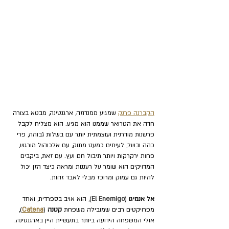
הקברנה פרנק
 שמגיע ממנדוזה, ארגנטינה, מבטא בצורה 
חדה את הטרואר שממנו הוא מגיע. הוא מצליח לקבל 
פרשנות מודרנית ועוצמתית יותר עם בשלות גבוהה, פרי 
כהה ובשל, לעיתים כמעט מתוק, עם אלכוהול מורגש, 
פחות ירקרקות ויותר תיבול חם ועץ. עם זאת, ביקבים 
המדויקים הוא שומר על רעננות ומראה כיצד הזן יכול 
להיות גם עמוק ומרוכז מבלי לאבד זהות. 
אל אנמיגו
 (
El Enemigo
), הוא אויב בספרדית, ואחד 
מפרויקטים רבים שמובילה משפחת 
קטנה 
(
Catena
), 
אולי המשפחה הידועה ביותר בתעשיית היין בארגנטינה. 