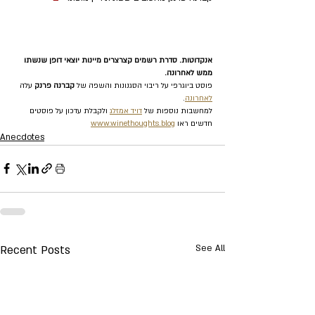
אנקדוטות. סדרת רשמים קצרצרים מיינות יוצאי דופן שנשתו 
ממש לאחרונה.
פוסט ביוגרפי על ריבוי הסגנונות והשפה של
 קברנה פרנק
 עלה 
לאחרונה
.
למחשבות נוספות של 
דויד אמזלג
 ולקבלת עדכון על פוסטים 
חדשים ראו 
www.winethoughts.blog
Anecdotes
Recent Posts
See All