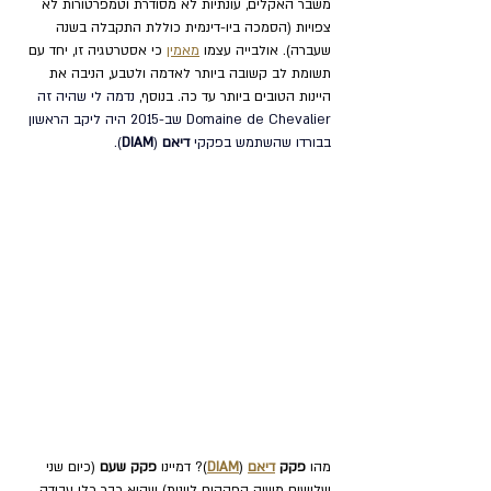
משבר האקלים, עונתיות לא מסודרת וטמפרטורות לא 
צפויות (הסמכה ביו-דינמית כוללת התקבלה בשנה 
שעברה). אולבייה עצמו 
מאמין
 כי אסטרטגיה זו, יחד עם 
תשומת לב קשובה ביותר לאדמה ולטבע, הניבה את 
היינות הטובים ביותר עד כה. בנוסף, 
נדמה לי שהיה זה 
Domaine de Chevalier שב-2015 היה ליקב הראשון 
בבורדו שהשתמש בפקקי 
דיאם
 (
DIAM
).
מהו 
פקק 
דיאם
 (
DIAM
)? דמיינו 
פקק שעם
 (כיום שני 
שלישים משוק הפקקים ליינות) שהוא כבר כלי עבודה 