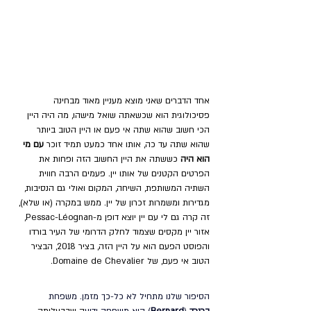
אחד הדברים שאני מוצא מעניין מאוד מבחינה 
פסיכולוגית הוא שכשאתה שואל מישהו, מה היה היין 
הכי חשוב שהוא שתה אי פעם או היין הטוב ביותר 
שהוא שתה עד כה, אותו אחד כמעט תמיד זוכר 
עם מי 
הוא היה 
כששתה את היין החשוב הזה ופחות את 
הפרטים הקטנים של אותו יין. פעמים הרבה חווית 
השתיה המשותפת, השיחה, המקום ואולי גם הנסיבות, 
מגדירות ומשמרות זכרון של יין. ממש במקרה (או שלא), 
זה קרה גם לי עם יין יוצא דופן מ-Pessac-Léognan, 
אזור יין מקסים שצמוד לחלק הדרומי של העיר בורדו 
והפוסט הפעם הוא על היין הזה, בציר 2018, הבציר 
הטוב אי פעם, של Domaine de Chevalier. 
הסיפור שלנו מתחיל לא כל-כך מזמן. 
משפחת 