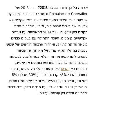
אז מה כל כך מיוחד בבציר 2018? 
בציר 2018 של 
Domaine de Chevalier נחשב לטוב ביותר של היקב 
אי פעם בשל שילוב כמעט מיסטי של תנאי אקלים לא 
צפויים, איכות פרי יוצאת דופן, ואיזון ומורכבות חסרי 
תקדים ביין שנעשה. שנת 2018 התאפיינה עם ניגודים 
אקלימיים קיצוניים. השנה התחילה עם גשמים כבדים 
מינואר עד תחילת יולי, ואחריה ארבעה חודשים של שמש 
עקבית במהלך הקיץ שהתחיל מאוחר. זה אפשר 
לגפנים להתאושש מהחורף הלא צפוי ולהגיע לבשלות 
מושלמת, תוך שהבציר מתרחש בתנאים אידיאליים, 
והענבים כאן 
הגיעו
 לאיזון אופטימלי של עוצמה, ריכוז 
ורעננות. הפרי, 65% קברנה סוביניון, 30% מרלו ו-5% 
פטי ורדו, נבצר מוקדם והציג שילוב אידיאלי של בשלות 
וחומציות; שילוב שהביא ליין עם מרקם חלק, נדיב ודחוס 
והרמוניה נדירה בין עוצמה ועדינות.