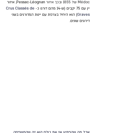
Médoc של 1855 ובכך איזור 
Pessac-Léognan, איזור 
יין עם 75 יקבים (ש-14 מהם דורגו כ-
Crus Classés de 
Graves
) הוא היחיד בצרפת עם יינות המדורגים בשני 
דירוגים שונים.
אבל מה שהפתיע אז את כולם הוא זה שהמשפחה 