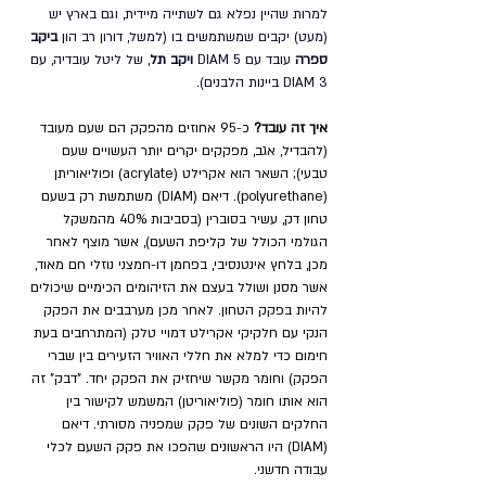
למרות שהיין נפלא גם לשתייה מיידית, וגם בארץ יש 
(מעט) יקבים שמשתמשים בו (למשל, דורון רב הון 
ביקב 
ספרה
 עובד עם DIAM 5 
ויקב תל
, של ליטל עובדיה, עם 
DIAM 3 ביינות הלבנים).
איך זה עובד?
 כ-95 אחוזים מהפקק הם שעם מעובד 
(להבדיל, אגב, מפקקים יקרים יותר העשויים שעם 
טבעי); השאר הוא אקרילט (acrylate) ופוליאוריתן 
(polyurethane). דיאם (DIAM) משתמשת רק בשעם 
טחון דק, עשיר בסוברין (בסביבות 40% מהמשקל 
הגולמי הכולל של קליפת השעם), אשר מוצף לאחר 
מכן, בלחץ אינטנסיבי, בפחמן דו-חמצני נוזלי חם מאוד, 
אשר מסנן ושולל בעצם את הזיהומים הכימיים שיכולים 
להיות בפקק הטחון. לאחר מכן מערבבים את הפקק 
הנקי עם חלקיקי אקרילט דמויי טלק (המתרחבים בעת 
חימום כדי למלא את חללי האוויר הזעירים בין שברי 
הפקק) וחומר מקשר שיחזיק את הפקק יחד. "דבק" זה 
הוא אותו חומר (פוליאוריטן) המשמש לקישור בין 
החלקים השונים של פקק שמפניה מסורתי. דיאם 
(DIAM) היו הראשונים שהפכו את פקק השעם לכלי 
עבודה חדשני. 