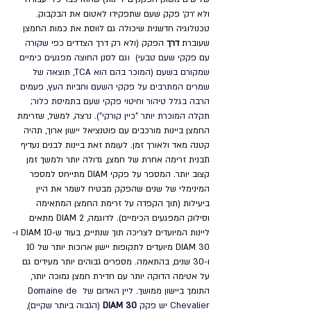
ולא ׳רק׳ פקק שעם שתפקידו לאטום את הבקבוק. 
טכנולוגיה חדשנית שיכולה גם לווסת את כמות החמצן 
שעוברת 
דרך 
הפקק (ולא רק דרך הצדדים 
כפי שקורה 
עם פקקי שעם טבעי)  וגם לסנן החוצה מפגעים כימיים 
שמקורם בשעם (המוכר בהם הוא TCA, 
תוצאה של 
שמרים המתרבים על פקקי השעם וחביות העץ, פעמים 
הרבה בגלל טיהור וחיטוי פקקי שעם בתמיסת כלור; 
תקלה המוכרת יותר "כיין קורקי"). 
נרצה, למשל, שזרימת 
החמצן ביינות מורכבים עם פוטנציאל יישון ארוך, תהיה 
קטנה מאד ולאורך זמן. לעומת זאת ביינות לבנים נעדיף 
תבנית זרימה אחרת של חמצן, גדולה יותר ולמשך זמן 
קצוב יותר. המספר על פקקי DIAM מתייחס למספר 
המינימלי של שנים שהפקק מבטיח לשמר את היין 
ביעילות (תוך הקפדה על זרימת החמצן המתאימה 
וסילוק המפגעים הכימיים). לדוגמה, DIAM 2 מתאים 
ליינות המיועדים לצריכה תוך שנתיים, בעוד ש-DIAM 10 ו-
DIAM 30 מיועדים לתקופות יישון ארוכות יותר של 10 
ו-30 שנים, בהתאמה. מספרים גבוהים יותר מעידים גם 
על אטימה הדוקה יותר עם חדירת חמצן נמוכה יותר, 
התומך ביישון ממושך. 
ליין האדום של Domaine de 
Chevalier יש פקק 
DIAM 30
 (הגבוה ביותר שקיים), 