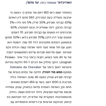
האדריכלית
" שעשתה בתה, 
יעל מלמד
). 
באחוזה ישנם כיום 650 דונם של גפנים (= כמעט פי 
ארבעה מגודלה בעת המכירה), 580 מהם ליין האדום 
(63% קברנה סוביניון, 30% מרלו, 5% פטי ורדו ו-2% 
קברנה פרנק). לפני שאוליבייה נכנס לתפקידו, 80% 
מהכרמים היו נטועים עם קברנה סוביניון. 70 דונמים 
נטועים עבור היין הלבן (70% סוביניון בלאן ו-30% סמיון) 
ובממוצע, הגפנים מתקרבות לגיל 30 שנה. השטח הוא 
חצץ, עם חול שחור מעל חימר ואדמה קשה ויכולת ניקוז 
מצויינת. ישנם מדרונות וגבהים עדינים המתנשאים לגובה 
של עד 60 מטר בשיאו, הגבוה ביותר בכל אזור Pessac-
Léognan. היקב מחלק את הכרם ל-90 חלקות נפרדות 
והטרואר הטוב ביותר של 
Domaine de Chevalier 
ממוקם 
ממש מול הטירה
, חלקה של גפנים בוגרות של 
קברנה סוביניון שגילן כמעט 60 שנים. האחוזה כולה 
מורכבת מ-1200 דונם. בעוד ש-650 דונמים​​ נמצאים 
תחת גפן, האדמה הנותרת מלאה בפארק, עצים, צמחייה 
וגבעות מוריקות וטבעיות; ניהול הכרמים נעשה, כחלק 
מהאסטרטגיה המקורית של אוליבייה, לפי חקלאות בת 
קיימא, טכניקות אורגניות וביו-דינמיות והתמודדות עם 