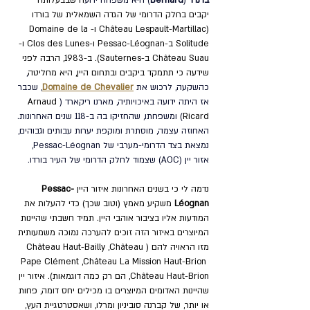
ברנרד
 (
Bernard
) היא משפחה ידוע
ה שבבעלותה 
יקבים בחלק הדרומי של הגדה השמאלית של בורדו 
(
Château Lespault-Martillac ו-Domaine de la 
Solitude
 ב-
Pessac-Léognan ו-
Clos des Lunes ו-
Château Suau
 ב-
Sauternes
). ב-1983, הרבה לפני 
שידעה כי תתמקד ביקבים ובתחום היין, היא מחליטה
, 
כהשקעה, לרכוש את 
Domaine de Chevalier
, שכבר 
אז היתה ידועה באיכויותיה, מארנו ריקארד (
Arnaud 
Ricard
) ומשפחתו, שהחזיקו בה ב-118 שנים האחרונות. 
האחוזה עצמה, מוסתרת ומוקפת יערות עבותים וגבוהים, 
נמצאת בצד הדרומי-מערבי של 
Pessac-Léognan, 
אזור יין (AOC) שצמוד לחלק הדרומי של העיר בורדו. 
נדמה לי כי בשנים האחרונות איזור היין 
Pessac-
Léognan
 משקיע מאמץ (וטוב שכך) כדי להעלות את 
המודעות אליו בציבור אוהבי היין. תמיד חשבתי שהיינות 
המיוצרים באיזור הזה זוכים להערכה נמוכה משמעותית 
מזו הראויה להם (Château Haut-Bailly ,Château 
Pape Clément ,Château La Mission Haut-Brion 
,Château Haut-Brion
הם רק כמה דוגמאות). איזור יין 
שהיינות האדומים המיוצרים בו מכילים יחס דומה, פחות 
או יותר, של קברנה סוביניון ומרלו, ושאסטרטגיית העץ, 