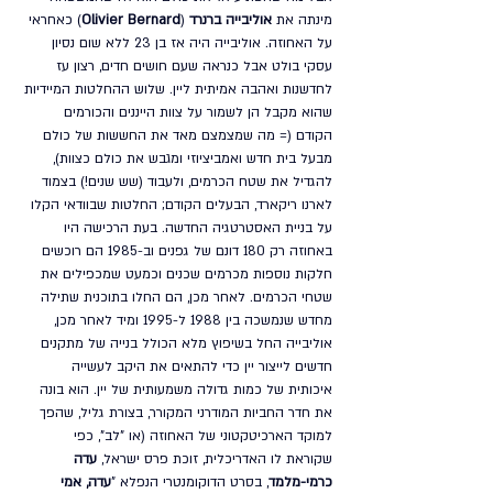
מינתה את
 אוליבייה ברנרד
 (
Olivier Bernard
) כאחראי 
על 
האחוזה
. אוליבייה היה אז בן 23 ללא שום נסיון 
עסקי בולט אבל כנראה שעם חושים חדים, רצון עז 
לחדשנות ואהבה אמיתית ליין. שלוש ההחלטות המיידיות 
שהוא מקבל הן לשמור על צוות הייננים והכורמים 
הקודם (= מה שמצמצם מאד את החששות של כולם 
מבעל בית חדש ואמביציוזי ומגבש את כולם כצוות), 
להגדיל את שטח הכרמים, ולעבוד (שש שנים!) בצמוד 
לארנו ריקארד, הבעלים הקודם; החלטות שבוודאי הקלו 
על בניית האסטרטגיה החדשה. בעת הרכישה היו 
באחוזה רק 180 דונם של גפנים וב-1985 הם רוכשים 
חלקות נוספות מכרמים שכנים וכמעט שמכפילים את 
שטחי הכרמים. לאחר מכן, הם החלו בתוכנית שתילה 
מחדש שנמשכה בין 1988 ל-1995 ומיד לאחר מכן, 
אוליבייה החל בשיפוץ מלא הכולל בנייה של מתקנים 
חדשים לייצור יין כדי להתאים את היקב לעשייה 
איכותית של כמות גדולה משמעותית של יין. הוא בונה 
את חדר החביות המודרני המקורר, בצורת גליל, שהפך 
למוקד הארכיטקטוני של האחוזה (או "לב", כפי 
שקוראת לו האדריכלית, זוכת פרס ישראל, 
עדה 
כרמי-מלמד
, בסרט הדוקומנטרי הנפלא "
עדה, אמי 