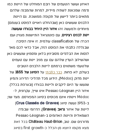
האיזון ועושר הטעמים של רובם המוחלט של היינות כמו 
נדמה שמכוונת לשתיה מיידית, למרות שהמבנה שלהם 
מתאים ביותר ליישון של תקופה ממושכת. גם היינות 
הלבנים שעושים כאן (שבהחלט ראויים לפוסט בעצמם) 
מיוחדים ולמעשה זהו 
איזור היין היחיד בבורדו שעושה 
יינות לבנים רציניים
, עם פוטנציאל התיישנות מצויין ועם 
הכרה של classification עולמית. זו אינה הסיבה 
שבגללה כתבתי את הפוסט הזה, אבל כדאי לכם מאד 
לנסות את הבלנדים מסוביניון בלאן ומסמיון שנעשים כאן 
ושהשילוב העדין שלהם עם עץ מניב יינות עם טעמים 
שלטעמי משתווים ברמתם ליינות הלבנים הטובים 
בעולם, לא פחות. 
כבר כתבתי
 על 
הסיווג של 1855 
של 
יינות מדוק (
Médoc
), הידוע מכל תהליכי הדירוג והמיון 
שנעשו עד היום ליקבים וליינות בבורדו (ובצרפת בכלל). 
איזור היין Pessac-Léognan אינו שייך, עקרונית, ל-
Médoc 
ויינותיו אינם מכוסים בסיווג המפורסם. מצד שני, 
ב-1953 נעשה סיווג (
Crus Classés de Graves
) 
ליינות של איזור 
גראב 
(
Graves
), הדרומי שבגדה 
השמאלית והיינות האדומים ב-Pessac-Léognan 
מדורגים שם. טוב, 
Château Haut-Brion
 בכל זאת 
מצא מקומו היוצא מן-הכלל כ-first growth בסיווג 