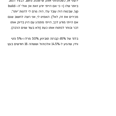
ידעתי אז, כשפתחתי אותו, ש-2018 נחשב לבציר הטוב 
ביותר שלו (= כי אם הייתי יודע זאת אז, אולי 'ה-build-
up', שבטוח היה עובד עלי, היה גורם לי להנות 'יותר'; 
מכירים את זה, לא?). האמינו לי, אני רוצה לחשוב שגם 
אם הייתי מודע לכך, הייתי מתנהג עם היין בדיוק אותו 
דבר ובוחר לפתוח אותו כעת (ולא בעוד שנים הרבה). 
בלנד של 65% קברנה סוביניון, 30% מרלו ו-5% פטי 
ורדו, שהגיע ל-14.5% אלכוהול וששהה 18 חודשים בעץ 
אלון צרפתי (שרק 35% ממנו עץ חדש). הפרי, 
שמלכתחילה נבצר מרוכז, עוצמתי ורענן, עבר מיון ראשוני 
ועדין בכרם, מיון ידני שני בכניסה ליקב ומיון שלישי אופטי 
לפני תחילת תהליך העשייה. 
בושם 
שובה של ניחוחות 
עשן, אדמה, טימין, טבק וקוקטייל של פירות אדומים 
ושחורים טריים ומרוכזים. בבציר הזה אתה מוצא רמות 
ריכוז בלתי רגילות של טעמים וריחות וכולם באים לגור 
יחדיו בהרמוניה מושלמת. היין עוצמתי אך רענן (= נותן 
תחושה של יין צעיר ביותר), בעל גוף מלא אך עדין (= 
קלאסיקה של יין אדום רזה עם גוף מלא), טאנינים 
קרמיים שעוטפים את היין וחיך מרכזי שמורכב בעדינות 
עם כל מה שנמצא באף. יין שהגימור המעודן והאלגנטי 
שלו רק ממשיך וממשיך וסיומת אין. יין מופת שבנוי 