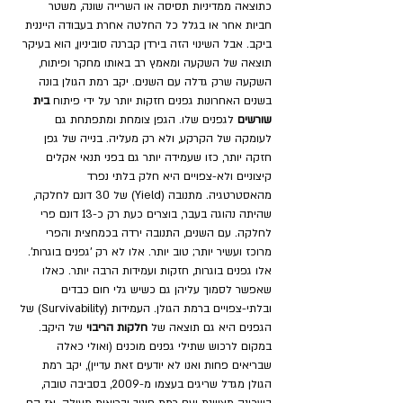
כתוצאה ממדיניות תסיסה או השרייה שונה, משטר 
חביות אחר או בגלל כל החלטה אחרת בעבודה הייננית 
ביקב. אבל השינוי הזה בירדן קברנה סוביניון, הוא בעיקר 
תוצאה של השקעה ומאמץ רב באותו מחקר ופיתוח, 
השקעה שרק גדלה עם השנים. יקב רמת הגולן בונה 
בשנים האחרונות גפנים חזקות יותר על ידי פיתוח 
בית 
שורשים
 לגפנים שלו. הגפן צומחת ומתפתחת גם 
לעומקה של הקרקע, ולא רק מעליה. בנייה של גפן 
חזקה יותר, כזו שעמידה יותר גם בפני תנאי אקלים 
קיצוניים ולא-צפויים היא חלק בלתי נפרד 
מהאסטרטגיה. מתנובה (Yield) של 30 דונם לחלקה, 
שהיתה נהוגה בעבר, בוצרים כעת רק כ-13 דונם פרי 
לחלקה. עם השנים, התנובה ירדה בכמחצית והפרי 
מרוכז ועשיר יותר; טוב יותר. אלו לא רק 'גפנים בוגרות'. 
אלו גפנים בוגרות, חזקות ועמידות הרבה יותר. כאלו 
שאפשר לסמוך עליהן גם כשיש גלי חום כבדים 
ובלתי-צפויים ברמת הגולן. העמידות (Survivability) של 
הגפנים היא גם תוצאה של 
חלקות הריבוי
 של היקב. 
במקום לרכוש שתילי גפנים מוכנים (ואולי כאלה 
שבריאים פחות ואנו לא יודעים זאת עדיין), יקב רמת 
הגולן מגדל שריגים בעצמו מ-2009, בסביבה טובה, 
בשכונה מצויינת ועם רמת חינוך ובריאות מעולה. אז הם 