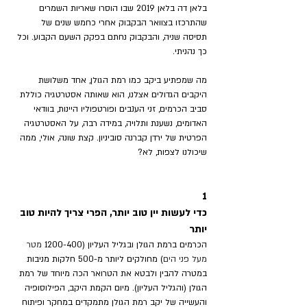
בלאן דה בלאן 2019 שבו הוסרו שאריות השמרים 
שהתרכזו בצוואר הבקבוק אחרי כחמש שנים של 
תסיסה שניה, והבקבוק נחתם בפקק השעם הקבוע. וכל 
כך נהניתי. 
מה שמפתיע ביקב כמו רמת הגולן, אחד משלושת 
היקבים הגדולים אצלנו, הוא שאותה אסטרטגיה כוללת 
סביב הכרמים, זני הענבים ופורטפוליו היינות, בוודאי 
האדומים, נשענת ותלויה, במידה רבה, על האסטרטגיה 
הפרטית של ירדן קברנה סוביניון. קצת שונה, אולי, ממה 
שיכולנו לצפות, לא?
1
כדי לעשות יין טוב יותר, הפרי צריך להיות טוב 
יותר
הכרמים ברמת הגולן ובגליל העליון (1200-400 
מטר 
מעל פני הים
) מחולקים ליותר מ-500 חלקות מניבות 
במטרה להבין ולבטא את הטרואר הכה מיוחד של רמת 
הגולן (והגליל העליון). מיום הקמת היקב, הפילוסופיה 
והעשייה של יקב רמת הגולן מתמקדים במחקר ופיתוח 