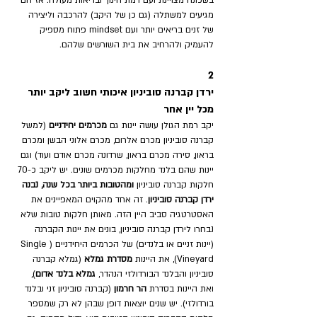
מגיעים למשתלה (גם כן של היקב) להרכבה וליצירה 
של זנים בריאים יותר ועם mindset פתוח מספיק 
להעמיק ולהרחיב את בית השורשים שלהם.
2
ירדן קברנה סוביניון איכותי חשוב ליקב יותר 
מכל יין אחר
יקב רמת הגולן עושה יינות גם 
מכרמים יחידניים 
(למשל 
קברנה סוביניון מכרם אלרום, מכרם אלוני הבשן ומכרם 
בראון, סירה מכרם בראון, שרדונה מכרם אודם ועוד) וגם 
יינות שהם בלנד מחלקות מכרמים שונים. יש ליקב כ-70 
חלקות קברנה סוביניון 
ומהטובות ביותר בכל שנה, נבנה 
ירדן קברנה סוביניון
. זה אחד מהקוים המאפיינים את 
האסטרטגיה סביב היין הזה. מאותן חלקות טובות שלא 
נבחרו לירדן קברנה סוביניון, בונים את יינות הקברנה 
(יינות זניים או בלנדים) של הכרמים היחידניים (Single 
Vineyard), את היינות 
מסדרת גמלא
 (גמלא קברנה 
סוביניון והבלנד הבורדולזי הנהדר, 
גמלא בלנד אדום
), 
ואת היינות בסדרת 
הר חרמון 
(קברנה סוביניון זני ובלנד 
בורדולזי). יש שנים יוצאות דופן שבהן לא רק שמספר 