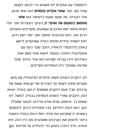
להתמודד עם אתגרים לא מעטים כדי לבנות לעצמו 
עתיד טוב יותר. 
שינויי אקלים קיצוניים 
הוא אחד מהם, 
אולי הקריטי. מה שעוד נמצא ברשימה הוא 
שינוי 
מתמשך בטעמם של אוהבי יין
, בעיקר הצעירים יותר. אלו 
רוצים פחות יינות מורכבים ועמוקים, ומעדיפים טאנינים 
רכים יותר, רמת אלכוהול מתונה יותר, יותר יינות רזים, 
יינות לשתיה מיידית ופחות כאלה שמיועדים ליישון. 
באופן פרדוקסלי לכאורה, היקב עובד כעת עם 
אסטרטגיה הפוכה כמענה לאותו שינוי טעם אצל 
הצרכנים וירדן קברנה סוביניון הוא אולי ההפך ממה 
שנראה שאוהבי היין העתידיים מעדיפים. 
רוב היקבים בעולם פשוט מייצרים פורטפוליו עם מגוון 
מוצרים שיודע לענות על הצרכים של קבוצות שונות של 
צרכנים, אבל מעט היקבים שעושים יין טוב בצורה יוצאת 
דופן, היקבים עתירי השנים והמוניטין בבורדו, למשל, לא 
עושים כך. והאמת, שהם שלא צריכים. ויקטור שונפלד 
ויקב רמת הגולן החליטו, כבר מתחילת דרכם, להתמקד 
בעשיית יין שמבטא את איזור רמת הגולן בצורה הטובה 
ביותר ולחפש את הצרכנים שאוהבים את היין הזה, ולא 
אחרת. צריך הרבה בטחון כדי להחליט על מדיניות go-