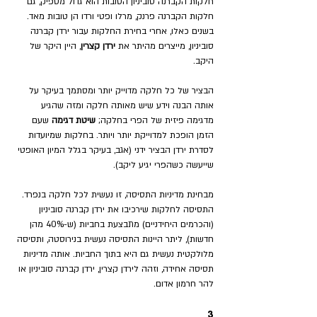
חלקות הקברנה סוביניון הטובות הוא גדול מספיק, גם 
חלקות הקברנה פרנק, מרלו ופטי ורדו הן טובות מאד. 
בשנים כאלו, אחרי בחירת החלקות עבור ירדן קברנה 
סוביניון, מייצרים מהיתר את 
ירדן קצרין
, היין היקר של 
היקב. 
הבציר של כל חלקה מדוייק יותר ומסתמך בעיקר על 
אותה הבנה וידע שיש מאותה חלקה ומזה שהגיע 
מדגימה פיזית של הפרי בחלקה; 
שיטת דגימה
 שעם 
הזמן הופכת למדוייקת יותר ויותר. בחלקות שמיועדות 
לסדרת ירדן הבציר ידני (אגב, בעיקר בגלל המיון האופטי 
שייעשה כשהפרי יגיע ליקב).
מבחינת מדיניות התסיסה, זו נעשית לכל חלקה בנפרד. 
התסיסה לחלקות שירכיבו את ירדן קברנה סוביניון 
(והכרמים היחידניים) מתבצעת בחביות (ש-40% מהן 
חדשות), ליתר היינות התסיסה נעשית בנירוסטה, ותסיסה 
מלולקטית נעשית גם היא בתוך החביות. אותה מדיניות 
תסיסה אחידה, וזהה לירדן קצרין, ירדן קברנה סוביניון או 
להר חרמון אדום.
3