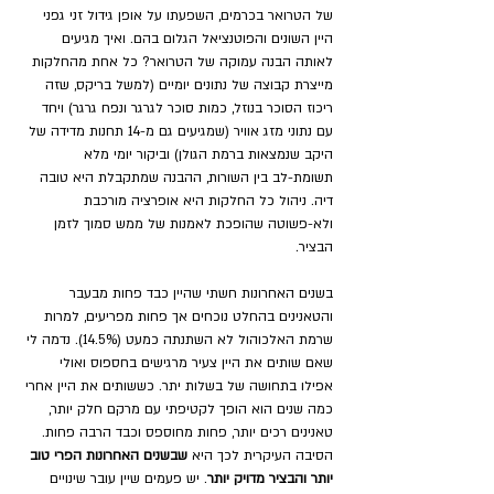
של הטרואר בכרמים, השפעתו על אופן גידול זני גפני 
היין השונים והפוטנציאל הגלום בהם. ואיך מגיעים 
לאותה הבנה עמוקה של הטרואר? כל אחת מהחלקות 
מייצרת קבוצה של נתונים יומיים (למשל בריקס, שזה 
ריכוז הסוכר בנוזל, כמות סוכר לגרגר ונפח גרגר) ויחד 
עם נתוני מזג אוויר (שמגיעים גם מ-14 תחנות מדידה של 
היקב שנמצאות ברמת הגולן) וביקור יומי מלא 
תשומת-לב בין השורות, ההבנה שמתקבלת היא טובה 
דיה. ניהול כל החלקות היא אופרציה מורכבת 
ולא-פשוטה שהופכת לאמנות של ממש סמוך לזמן 
הבציר.
בשנים האחרונות חשתי שהיין כבד פחות מבעבר 
והטאנינים בהחלט נוכחים אך פחות מפריעים, למרות 
שרמת האלכוהול לא השתנתה כמעט (14.5%). נדמה לי 
שאם שותים את היין צעיר מרגישים בחספוס ואולי 
אפילו בתחושה של בשלות יתר. כששותים את היין אחרי 
כמה שנים הוא הופך לקטיפתי עם מרקם חלק יותר, 
טאנינים רכים יותר, פחות מחוספס וכבד הרבה פחות. 
הסיבה העיקרית לכך היא 
שבשנים האחרונות הפרי טוב 
יותר והבציר מדויק יותר
. יש פעמים שיין עובר שינויים 