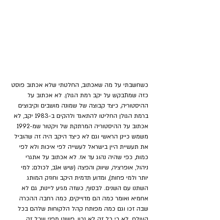
כשחשבתי על מה שאכתוב, החלטתי שלא אכתוב פוסט 
כזה שמתבקש על יקב רמת הגולן. לא אכתוב על 
ההיסטוריה, כיצד קבוצה של שמונה מושבים וקיבוצים 
ברמת הגולן החליטו להתאגד ולהקים ב-1983 יקב, לא 
אכתוב על ההיסטוריה המרתקת של ויקטור שמ-1992 
משמש כיינן הראשי וגם לא כיצד היקב היה זה שהוביל 
את תעשיית היין בישראל לעשייה לפי איכות ולא לפי 
כמות, כפי שהיה נהוג עד אז. לא אכתוב על אתגרי 
ניהול, אופרציה, שיווק והפצה (שיש אגב, לכולם; למי 
יותר ולמי פחות), ומדוע תדמית היקב וחוזק המותג 
השתנו עם השנים. לבסוף, כשזה מגיע ליינות, גם לא 
אחמיא ואומר כמה הם מדוייקים, כמה רחבה ההכרה 
שבה זכו וגם כמה מפותח קהל הלקוחות שלהם בכל 
העולם. לא כי כל זה לא נכון, פשוט מפני שכל זה 