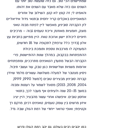
שמתיישנים הכי טוב. גם כזה שנעשה טוב יותר עם 
השנים וגם כזה שלא מאבד עם השנים את זהותו. 
והאמינו לי, זה קונץ לא קטן. השילוב של אזורים 
המאופיינים באקלים קריר יחסית ובתנאי גידול אידיאליים 
לזן הקברנה סוביניון, מאפשר ליין לפתח מבנה טאני 
מוצק, חומציות מאוזנת, וריכוז טעמים גבוה – מרכיבים 
חיוניים ליכולת יישון ארוכת טווח. היין מתיישן בחביות עץ 
אלון (בדרך כלל צרפתי) לתקופה של 18 חודשים, 
המעניקה לו מורכבות נוספת ותומכת ביכולת 
ההתפתחות בבקבוק. במהלך שנות ההתיישנות, פרי 
הקברנה הבשל מתעדן, הטאנינים מתרככים, ומתפתחים 
ארומות משניות ושלישוניות כגון טבק, עור ועשבי תיבול. 
ניסיון מצטבר של למעלה משלושה עשורים מלמד שירדן 
קברנה סוביניון מבצירים טובים (למשל 1990, 1999, 
2004, 2008, 2013) מסוגל לשמור על רעננות ומבנה 
במשך 15–20 שנה ולעיתים אף מעבר לכך, בתנאי 
אחסון טובים. איפשהו אחרי עשור מהבציר, היין יציג 
איזון מרשים בין עומק טעמים, טאנינים רכים, מרקם רך 
וקטיפתי, ואופי טרואר ייחודי של רמת הגולן, שבה גדל.
כמו יקבים רבים בעולם, גם יקב רמת הגולן נדרש 