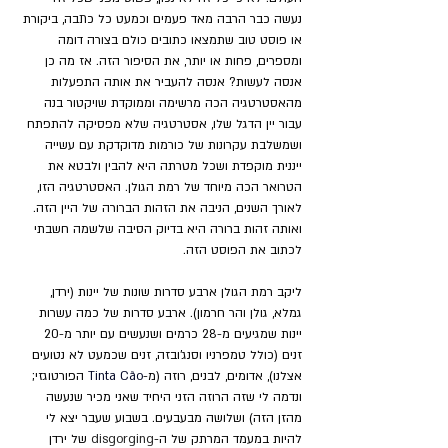
נעשה כבר הרבה מאד פעמים וכמעט כל כתבה, ביקורת 
או פוסט טוב שתמצאו כתובים כולם בצורה דומה 
ומספרים, פחות או יותר, את הסיפור הזה. אז מה כן 
אנסה לעשות? אנסה להעביר את אותה התפעלות 
מהאסטרטגיה הכה מרשימה וממוקדת שויקטור בנה 
עבור יין הדגל שלו, אסטרטגיה שלא מפסיקה להתפתח 
ושמשלבת עקרונות של כורמות מדוקדקת עם עשייה 
ייננית מוקפדת ושכל מטרתה היא להבין ולבטא את 
הטרואר הכה מיוחד של רמת הגולן. האסטרטגיה הזו, 
לאורך השנים, הניבה את הזהות הברורה של היין הזה. 
ואותה זהות ברורה היא בדיוק הסיבה שלשמה חשבתי 
לכתוב את הפוסט הזה.
ליקב רמת הגולן ארבע סדרות שונות של יינות (ירדן, 
גמלא, גולן והר חרמון). ארבע סדרות של כמה עשרות 
יינות שמגיעים מ-28 כרמים ושנעשים עם יותר מ-20 
זנים (כולל טמפרניו וסנג'ובזה, זנים שכמעט לא נטועים 
אצלנו), אדומים, לבנים, רוזה (מ-
Tinta Cão 
הפורטוגזי; 
ונדמה לי שזה הרוזה הזני היחיד שאני מכיר שנעשה 
מהזן הזה) ושלושה מבעבעים. בשבוע שעבר יצא לי 
להיות במעמד המרתק של ה-
disgorging 
של ירדן 