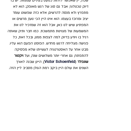
שפה, יין שאפשר לזהות כמעט בעיניים עצומות. יש בו 
דיוק טכנולוגי, אבל גם סוג של רגש מאופק; הוא לא 
מתפרץ ולא מנסה להרשים, אלא כזה שפשוט עומד 
יציב ומרוכז בעצמו. הוא אינו היין הכי נועז, מרשים או 
המפתיע שיש לנו כאן, אבל הוא זה שמזכיר לנו את 
המשמעות של מצוינות מתמשכת. כמו חבר ותיק שאתה 
רגיל בו ויודע בדיוק למה לצפות ממנו, ובכל זאת, כל 
פגישה מצליחה לרגש מחדש. הפוסט הפעם הוא עליו. 
מבט אחר על האסטרטגיה לעשייתו שלא מפסיקה 
להתפתח, גם אחרי יותר משלושים שנה, ועל 
ויקטור 
שונפלד
 (
Victor Schoenfeld
), היינן שבנה לאורך 
השנים את עולם היין ביקב רמת הגולן מסביב ליין הזה. 