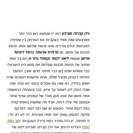
ירדן קברנה סוביניון
 הוא יין שנמצא כאן כבר יותר 
מארבעים שנה, מודד בעקביות את המרחק בין שאיפה 
למציאות. כולם מכירים אותו ובטוח שפגשו אותו. תחנת 
תרבות של ממש. גם 
מרגלית אניגמה
, 
כרמל לימיטד 
אדישן 
שעשה 
ליאור לקסר
וקסטל גרנד וין
 הם בני אותו 
מחזור של תחנות תרבות שמלוות את מסע היין הישראלי 
כבר עשרות שנים (יש כבר מחזור חדש, אגב). הפעם 
פתחתי בקבוק מבציר 2016, אחת מהשנים הטובות שהיו 
חמות במידה, לא שנה עם אקלים קיצוני לא-צפוי, שנה 
שבה הגולן ידע לשמור על איזון. כבר בטעימה הראשונה 
אתה פוגש את אותו מגע מוכר של קאסיס, שזיף שחור 
וקמצוץ של עלה דפנה, אבל מה שמעניין באמת קורה 
כמה דקות אחרי. פתאום יש שם רמז לעור, למרקם 
מלטף, למשהו עמוק יותר ממה שציפית. זה לא רק פרי, 
זו חתימה. יין כזה מזכיר כמה נדירה העקביות. 
יקב רמת 
הגולן
 הצליח להפוך את ירדן קברנה סוביניון לסוג של 