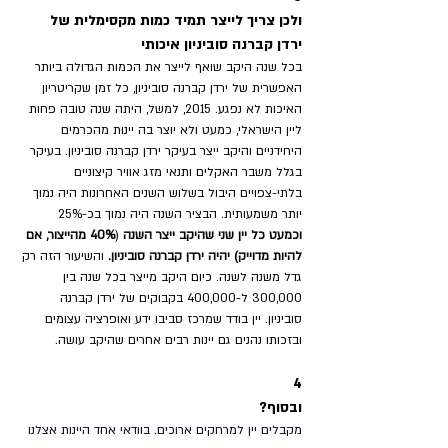
ולכן צריך לייצר תמיד כמות מקסימלית של 
ירדן קברנה סוביניון איכותי
בכל שנה היקב שואף לייצר את הכמות הגדולה ביותר 
האפשרית של ירדן קברנה סוביניון, כל זמן שקריטריון 
האיכות לא נפגע. 2015, למשל, היתה שנה טובה פחות 
ליין הישראלי, כמעט ולא יוצר בה יינות מהכרמים 
היחידניים והיקב ייצר בעיקר ירדן קברנה סוביניון. בעיקר 
בגלל משבר האקלים ותנאי מזג אוויר קיצוניים 
בלתי-צפויים היבול בשלוש השנים האחרונות היה נמוך 
יותר משמעותית. הבציר השנה היה נמוך בכ-25% 
וכמעט כל יין שני שהיקב ייצר השנה
 (
40% מהייצור, אם 
להיות מדוייק) יהיה ירדן קברנה סוביניון.
 והשיעור הזה רק 
גדל משנה לשנה. כיום היקב מייצר בכל שנה בין 
300,000 ל-400,000 בקבוקים של ירדן קברנה 
סוביניון. יין בודד שמרכז סביבו ידע ואופרציה עצומים 
ובזכותו נהנים גם יינות רבים אחרים שהיקב עושה.
4
ובסוף? 
מקבלים יין למרחקים ארוכים. בוודאי אחד היינות אצלנו 