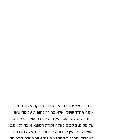
הבחירה של יקב לבטא בצורה מדוייקת איזור גידול 
איננה מהלך שיווקי אלא בחירה זהותית עמוקה שאני 
כותב עליה לא מעט. היין הוא לא רק מוצר אלא ביטוי 
של מקום. ביקבים כאלה 
נקודת המוצא
 איננה הזן, סגנון 
העשייה של היין או פופולריות וטרנדים, אלא הקרקע, 
האקלים והתרבות החקלאית של אזור מוגדר. התפיסה 