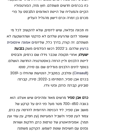
כזו בכרמים חדשים תשתלם. חוץ מזה, הפורטפוליו 
הקיים והמצליח של היינות האדומים התבסס על פרי 
מכרם בן זמרה וכרם דישון מהגליל העליון.
וזו תכונה נפלאה, שיש ליזמים, שלא להקשיב לכל מי 
שאומר להם שהרעיון שלהם לא פרקטי ושההשקעה לא 
תשתלם. זה קורה, בדרך כלל, שליזמ
ים אמונה אינסופית 
ברעיון 
שלהם. ב־2022 רכשו הפלמים משק 
בגבעת 
ישעיהו
, אחרי תקופה שכבר גידלו שם כרמים, והבסיס 
ליינות הלבנים וליין הרוזה באסטרטגיה החדשה הושלם. 
בנוסף לזנים הלבנים מגדלים שם גם סירה, סנסו 
(
Cinsault
) ומלבק. במקביל, הנטיעות שהחלו ב-2019 
בכרם אבן ספיר, הסתיימו ב-2022; סירה, קברנה 
סוביניון, קברנה פרנק ופטי ורדו.  
כרם אבן ספיר
 מרשים מאוד ומהיפים שיש אצלנו. הוא 
בגובה 650–700 מטר מעל פני הים על קרקע של 
מושב אבן ספיר, ליד הכניסה הדרומית להדסה עין כרם, 
צמוד לעין ספיר ולשביל המעיינות (עין חנדק, עין עוזי ועין 
תמר). אמפיתיאטרון של טרסות כרם, חלקות ושורות 
גפנים עם חשיפות שונות לשמש. הקרקע משתנה 