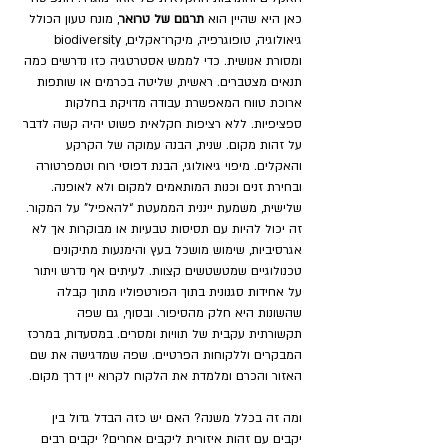
כאן היא שהיין הוא 
תרגום של טרואר
, מונח טעון הכולל 
גיאולוגיה, טופוגרפיה, מיקרו־אקלים, biodiversity 
ומסורת אנושית. כדי לממש אסטרטגיה כזו נדרשים כמה 
תנאים מצטברים. ראשית, שליטה בכרמים או שותפות 
ארוכת טווח המאפשרת עבודה מדויקת בחלקות 
ספציפיות. ללא רציפות חקלאית פשוט יהיה קשה לדבר 
על זהות מקום. שנית, הבנה עמוקה של הקרקע 
והאקלים. מיפוי גיאולוגי, הבנת דפוסי רוח וטמפרטורה 
ובחירת זנים וכנות המותאמים למקום ולא לאופנה. 
שלישית, משמעת ייננית הממעטת “להאפיל” על המקור. 
זה יכול להיות עם תסיסות טבעיות או מבוקרות אך לא 
אגרסיביות, שימוש מושכל בעץ והימנעות מתיקונים 
טכנולוגיים שמטשטשים קצוות. לעיתים אף נדרש ויתור 
על אחידות סגנונית בתוך הפורטפוליו מתוך קבלה 
שהשונות היא חלק מהסיפור. ובסוף, גם שפה 
תקשורתית עקבית של תוויות ומסרים. במסעדות, במרכז 
המבקרים וללקוחות הפרטיים. שפה שמדגישה את שם 
האזור והכרם ומלמדת את הלקוח לקרוא יין דרך מקום.
ומה זה בכלל משנה? האם יש כזה הבדל גדול בין 
יקבים עם זהות איזורית ליקבים אחרים? יקבים רבים 