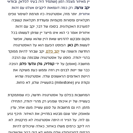
יין מאיזור מצפה רמון (ושתמיד היה בעיני לפלא), ובוודאי 
יקב צרעה
; רק כמה דוגמאות ליקבים אצלנו עם זהות 
איזורית.
יותר מזה, אסטרטגיה כזו תורמת לשימור נופים 
חקלאיים ומסורות מקומיות ומעודדת חקלאות קשובה 
למערכת האקולוגית. בסופו של דבר, יקב עם זהות 
איזורית אומר כי הוא אינו מייצר יין שניתן לעשותו בכל 
מקום ומבקש להדגיש שאת היין שהוא עושה, אפשר 
לעשות 
רק כאן
. הפוסט הפעם הוא על האסטרטגיה 
החדשה והשונה של 
יקב פלם
, יקב שבחר להיות ממוקד 
בהרי יהודה. פוסט על אסטרטגיה שנבנתה עם הרבה 
מחשבה (ואומץ) על ידי
 קמליה, גולן וגלעד פלם
, הניבה 
כבר שני יינות לבנים ויין רוזה וממש כעת משיקה את 
היינות האדומים הראשונים שלה. אסטרטגיה שהיא 
נקודת ציון (milestone) בתעשייה שלנו, לא פחות.
המחשבות בפלם על אסטרטגיה חדשה, כזו שמתמקדת 
בעשייה של יין איכותי שמגיע רק מהרי יהודה, התחילו 
מזמן. היו גם מחשבות על סגנון עשייה מעט אחר, עדין 
ומאופק יותר שגם מבטא במדוייק את האיזור. תיכף נגיע 
גם לזה. על הנייר זו היתה אסטרטגיה לא פרקטית. לא 
היו ליקב כרמים משלו באיזור, כאלה שיכולים להיות 
הבסיס לפורטפוליו שלם וממש לא היה ברור שהשקעה 