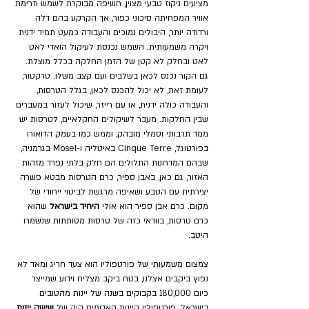
מציעים ניקוז טבעי מצוין, חשיפה מבוקרת לשמש וזרימת 
אוויר המפחיתה סיכוני כפור, אך הקרקע בהם דלה 
ורדודה יותר, היבולים נמוכים והעבודה כמעט תמיד ידנית 
ויקרה משמעותית. השמש נכנסת לעיקול הואדי לאט 
לאט ובחלק לא קטן של 
הזמן החלקה בכלל מוצלת. 
גם הקור נכנס לכאן בשלבים ועם קצב משלו. טרקטור, 
לעומת זאת, לא יכול להכנס לכאן, בגלל הטרסות, 
והעבודה כולה ידנית, או עם רייזר, שיכול לעזור במעברים 
שבין החלקות. 
מעבר לשיקולים החקלאיים, לטרסות יש 
ממד תרבותי וסמלי מובהק, וממש כמו בעמק הדואורו 
בפורטוגל, 
Cinque Terre
 באיטליה ו-Mosel בגרמניה, 
שבהם המדרונות התלולים הם חלק בלתי נפרד מזהות 
האזור, גם כאן, באבן ספיר, כרם הטרסות מבטא פשרה 
יצירתית עם הטבע ושאיפה מרגשת לביטוי ייחודי של 
מקום. כרם אבן ספיר הוא אולי 
היחיד בישראל
 שהוא 
כרם טרסות, בוודאי כזה של טרסות מסותתות שנשמרו 
היטב.
צמצום משמעותי של פורטפוליו הוא צעד חריג ומאד לא 
נפוץ ביקבים אצלנו, בטח ביקב מצליח וידוע שמייצר 
כיום 180,000 בקבוקים בשנה של יינות מהטובי
ם 
בישראל. פורטפוליו היינות האדומים היה של 
שישה יינות 