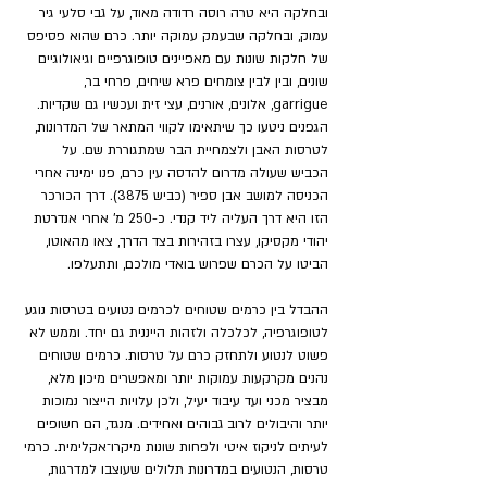
ובחלקה היא טרה רוסה רדודה מאוד, על גבי סלעי גיר 
עמוק, ובחלקה שבעמק עמוקה יותר. כרם שהוא פסיפס 
של חלקות שונות עם מאפיינים טופוגרפיים וגיאולוגיים 
שונים, ובין לבין צומחים פרא שיחים, פרחי בר, 
garrigue, אלונים, אורנים, עצי זית ועכשיו גם שקדיות. 
הגפנים ניטעו כך שיתאימו לקווי המתאר של המדרונות, 
לטרסות האבן ולצמחיית הבר שמתגוררת שם. על 
הכביש שעולה מדרום להדסה עין כרם, פנו ימינה אחרי 
הכניסה למושב אבן ספיר (כביש 3875). דרך הכורכר 
הזו היא דרך העליה ליד קנדי. כ-250 מ' אחרי אנדרטת 
יהודי מקסיקו, עצרו בזהירות בצד הדרך, צאו מהאוטו, 
הביטו על הכרם שפרוש בואדי מולכם, ותתעלפו. 
ההבדל בין כרמים שטוחים לכרמים נטועים בטרסות נוגע 
לטופוגרפיה, לכלכלה ולזהות הייננית גם יחד. וממש לא 
פשוט לנטוע ולתחזק כרם על טרסות. כרמים שטוחים 
נהנים מקרקעות עמוקות יותר ומאפשרים מיכון מלא, 
מבציר מכני ועד עיבוד יעיל, ולכן עלויות הייצור נמוכות 
יותר והיבולים לרוב גבוהים ואחידים. מנגד, הם חשופים 
לעיתים לניקוז איטי ולפחות שונות מיקרו־אקלימית. כרמי 
טרסות, הנטועים במדרונות תלולים שעוצבו למדרגות, 