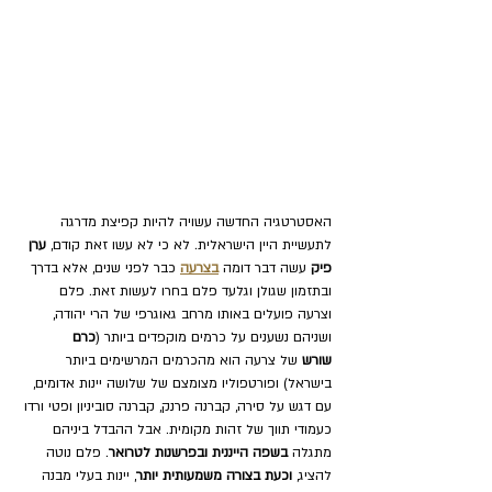
האסטרטגיה החדשה עשויה להיות קפיצת מדרגה 
לתעשיית היין הישראלית. לא כי לא עשו זאת קודם, 
ערן 
פיק
 עשה דבר דומה 
בצרעה
 כבר לפני שנים, אלא בדרך 
ובתזמון שגולן וגלעד פלם בחרו לעשות זאת. פלם 
וצרעה פועלים באותו מרחב גאוגרפי של הרי יהודה, 
ושניהם נשענים על כרמים מוקפדים ביותר (
כרם 
שורש
 של צרעה הוא מהכרמים המרשימים ביותר 
בישראל) ופורטפוליו מצומצם של שלושה יינות אדומים, 
עם דגש על סירה, קברנה פרנק, קברנה סוביניון ופטי ורדו 
כעמודי תווך של זהות מקומית. אבל ההבדל ביניהם 
מתגלה 
בשפה הייננית ובפרשנות לטרואר
. פלם נוטה 
להציג, 
וכעת בצורה משמעותית יותר
, יינות בעלי מבנה 