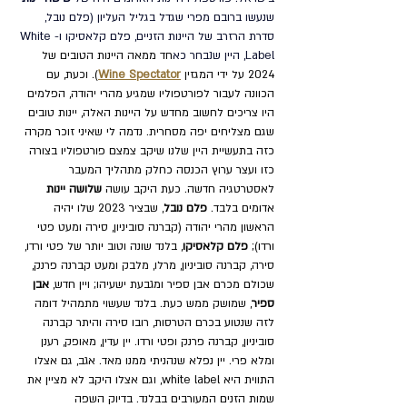
שנעשו ברובם מפרי שגדל בגליל העליון (פלם נובל, 
סדרת הרזרב של היינות הזניים, פלם קלאסיקו ו-White 
Label, היין שנבחר כא
חד ממאה היינות הטובים של 
2024 על ידי המגזין 
Wine Spectator
). וכעת, עם 
הכוונה לעבור לפורטפוליו שמגיע מהרי יהודה, הפלמים 
היו צריכים לחשוב מחדש על היינות האלה, יינות טובים 
שגם מצליחים יפה מסחרית. נדמה לי שאיני זוכר מקרה 
כזה בתעשיית היין שלנו שיקב צמצם פורטפוליו בצורה 
כזו ועצר ערוץ הכנסה כחלק מתהליך המעבר 
לאסטרטגיה חדשה. כעת היקב עושה 
שלושה יינות
אדומים בלבד. 
פלם נובל
, שבציר 2023 שלו יהיה 
הראשון מהרי יהודה (קברנה סוביניון, סירה ומעט פטי 
ורדו); 
פלם קלאסיקו
, בלנד שונה וטוב יותר של 
פטי ורדו, 
סירה, קברנה סוביניון, מרלו, מלבק ומעט קברנה פרנק, 
שכולם מכרם אבן ספיר ומגבעת ישעיהו; ויין חדש, 
אבן 
ספיר
, שמושק ממש כעת. בלנד שעשוי מתמהיל דומה 
לזה שנטוע בכרם הטרסות, רובו סירה והיתר קברנה 
סוביניון, קברנה פרנק ופטי ורדו. יין עדין, מאופק, רענן 
ומלא פרי. יין נפלא שנהניתי ממנו מאד.
אגב, גם אצלו 
התווית היא white label, וגם אצלו היקב לא מציין את 
שמות הזנים המעורבים בבלנד. בדיוק ה
שפה 