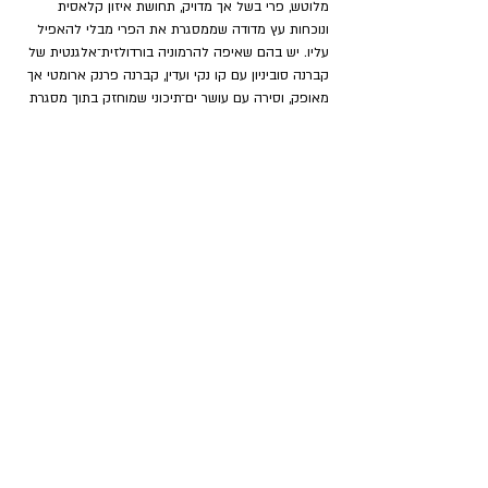
מלוטש, פרי בשל אך מדויק, תחושת איזון קלאסית 
ונוכחות עץ מדודה שממסגרת את הפרי מבלי להאפיל 
עליו. יש בהם שאיפה להרמוניה בורדולזית־אלגנטית של 
קברנה סוביניון עם קו נקי ועדין, קברנה פרנק ארומטי אך 
מאופק, וסירה עם עושר ים־תיכוני שמוחזק בתוך מסגרת 
ריסון. צרעה, לעומת זאת, מדגיש לעיתים קרובות יותר 
את ממד המקום הגולמי, את המינרליות, את המתח 
החומצי ואת הקצה הפראי (edge) של הפרי. היינות 
עשויים להרגיש פחות מלוטשים במובן החיצוני אך 
עמוקים ומורכבים יותר; הסירה עם פלפליות ומליחות 
סלעית, הקברנה פרנק עשבוני־רענן ומדגיש טקסטורלית, 
והבלנדים הבורדולזיים שואפים למבנה ולאריכות ימים 
המדגישה את האדמה לא פחות מן הפרי. שתי פרשנויות 
שונות ונפלאות לאותו רכס הרים. ובדיוק זה עושה רק 
טוב לתעשייה שלנו.
גולן פלם
 נולד בדרום אפריקה וסיים לימודי כלכלה 
חקלאית מהפקולטה לחקלאות באוניברסיטה העברית 
ותואר שני ביין  (
Sustainable Viticulture and 
Enology
) מאוניברסיטת פיאצ'נזה (
Piacenza
) שליד 
מילאנו, עבד 
ב-
Carpineto 
בטוסקנה, וצ
בר ניסיון 