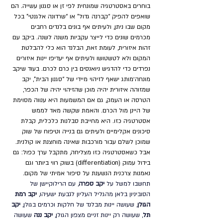
בוחרים באסטרטגיה שמונחית לפי זן או סגנון עשייה. הם 
שואפים להפיק “קברנה גדול” או “שרדונה אלגנטי” בכל 
מקום שבו ניתן, ולעיתים אף בונים בלנדים רחבים 
מכרמים שונים כדי לייצר עקביות משנה לשנה. ביקב עם 
זהות איזורית, לעומת זאת, הבלנד הוא כלי להבלטת 
המקום ולא לטשטושו ולעיתים אף יעדיפו יינות איזורים 
נפרדים כדי להדגיש ניואנסים בין כרם לכרם. בעוד שיקב 
מונחה־מותג ישאף לזיהוי מיידי של “סגנון הבית”, יקב 
שמזוהה איזורית יהיה מוכן שהזיהוי יהיה של הכפר, 
הטרסה או העמק, גם אם המשמעות היא ענווה מסוימת 
של היינן מול הכרם. והאמת שקשה מאד לממש 
אסטרטגיה כזו. היא מחייבת סבלנות כלכלית, קבלת 
סיכונים אקלימיים ולעיתים גם בנייה וטיפוח של שוק 
שמוכן לשלם עבור מורכבות שאינה מוחצנת או קולנית. 
אבל כשאסטרטגיה כזו מצליחה, מתקבל ערך כפול: גם 
בידול עמוק (differentiation) בשוק רווי ביותר וגם 
נאמנות צרכנית הנשענת על סיפור אמיתי של מקום. 
תחשבו למשל על 
יקב ספרה
, עם הרילוקיישן של 
הסוביניון בלאן מהגליל העליון לגבעת ישעיהו, 
יקב רמת 
הגולן
, שעושה יינות מבלנד של חלקות וכרמים בגולן, 
יקב 
תל
, שעושה רק יינות זניים מצפון הגולן, 
יקב ננה
 שעושה 