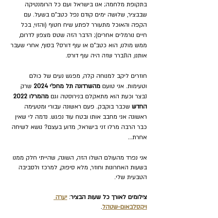
בתקופת מלחמה; אנו בישראל ועם כל הרומנטיקה 
שבבציר, שלושה ימים קודם נפל כטב"ם בשעל. עם 
הקפה והאוכל מתעורר לפתע שיח חטוף (והזוי, בכל 
חיים נורמלים אחרים); הדבר הזה שטס מצפון לדרום, 
ממש מולנו, הוא כטב"ם או עוף דורס? בסוף, אחרי שעבר 
אותנו, התברר שזה היה עוף דורס.
חוזרים ליקב למנוחה קלה, מפגש נעים של כולם 
וטעימות. אני טועם 
מהשרדונה תל מחפ'י 2024
 שרק 
נבצר וכעת הוא מתאקלם בנירוסטה וגם 
מהמרלו 2022 
החדש 
שכבר בוקבק. פעם ראשונה עבורי ומטעימה 
ראשונה אני מחבב אותו ובטח עוד נפגש. נדמה לי שאין 
כבר הרבה מרלו זני בישראל, מדוע בעצם? נושא לשיחה 
אחרת... 
אני נפרד מהעולם השלו הזה, השונה, שהייתי חלק ממנו 
בשעות האחרונות וחוזר, מלא סיפוק, למרכז ולסביבה 
הטבעית שלי.
צילומים לאורך כל שעות הבציר
: 
יערה 
ויקסלבאום-שטהל
.