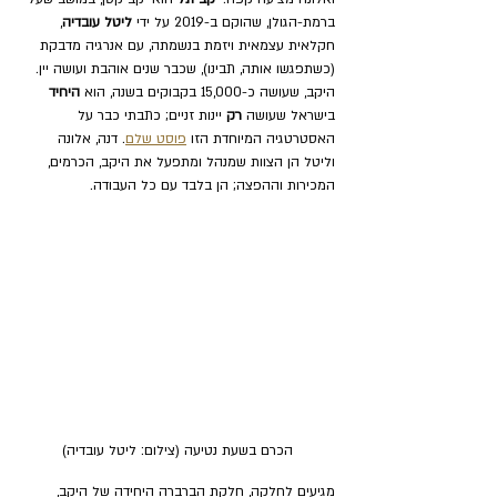
ברמת-הגולן, שהוקם ב-2019 על ידי 
ליטל עובדיה
, 
חקלאית עצמאית ויזמת בנשמתה, עם אנרגיה מדבקת 
(כשתפגשו אותה, תבינו), שכבר שנים אוהבת ועושה יין. 
היקב, שעושה כ-15,000 בקבוקים בשנה, הוא 
היחיד 
בישראל שעושה 
רק 
יינות זניים; כתבתי כבר על 
האסטרטגיה המיוחדת הזו 
פוסט שלם
. דנה, אלונה 
וליטל הן הצוות שמנהל ומתפעל את היקב, הכרמים, 
המכירות וההפצה; הן בלבד עם כל העבודה.
הכרם בשעת נטיעה (צילום: ליטל עובדיה)
מגיעים לחלקה, חלקת הברברה היחידה של היקב, 