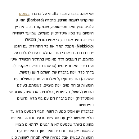
אני אוהב ברברה וכבר כתבתי על ברברה 
בפוסט
שהוקדש 
לנעמה סורקין. ברברה (Barbera) 
הוא זן 
ענבים נפוץ מאד מפיימונטה, שבמקור הרכיב את יין 
היומיום של צפון איטליה; יין פועלים, שמיועד לשתייה 
מיידית. תמיד אנדרדוג, כי אחיו הגדול, 
הנביולו
(
Nebbiolo
) מקבל תמיד את כל התהילה; עם הזמן, 
יינות ברברה הראו כי הם בהחלט יודעים להלחם על 
מקומם. זן הענבים הזה מאופיין בתהליך הבשלה איטי 
ועם בציר מאוחר יחסית (ספטמבר-תחילת אוקטובר). 
בדרך כלל, יינות ברברה של העולם הישן (למשל, 
איטליה) הם עם גוף קל ואלכוהול מתון והשילוב עם 
חומציות גבוהה מניב יינות מיציים. לעומתם, בעולם 
החדש (למשל, קליפורניה, סלובניה, ארגנטינה, אורוגוואי 
ואוסטרליה) יינות ברברה הם עם גוף מלא וגדושים 
בפירותיות.
לברברה יש אקס פקטור; 
הגוף
. הגוף הכמעט מלא עד 
מלא מאפשר ליין, עם חומציות טבעית גבוהה וטאנינים 
מתונים ביותר שכמעט לא מורגשים, להתאים מצויין 
לשאטובריאן טוב. גם פינו נואר נמוך בטאנינים ועם 
חומציות טבעית אבל כנראה שלא תבחרו לשתות פינו 