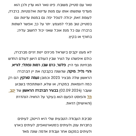
נואר עם סטייק משובח. פינו נואר הוא עדין ולכן הוא 
מעדיף שתשתו אותו עם מנות עדינות ואלגנטיות. ברברה, 
לעומת זאת, יכולה לטפל יפה גם במנות עדינות וגם 
בסטייק טוב מבלי למצמץ. יתר על כך, אפשר לשתות 
ברברה עם כל מנת אוכל שאני יכול לחשוב עליה; 
בחורף או בקיץ.
לא מעט יקבים בישראל מכינים יינות זניים מברברה, 
כולם איפשהו על הציר שבין העולם הישן לעולם החדש 
מבחינת גוף היין. 
פלטר
, 
כרם שבו
, 
רמות נפתלי
, 
לוריא
, 
ו
הרי גליל
; 
מיקה
, שהשנה בקבקה את יין הברברה 
הראשון שלה מבציר 2023 וכמובן 
נעמה סורקין
, הם רק 
כמה דוגמאות. במקרה, או שלא, השתתפתי בשבוע 
שעבר (02.09.2024) 
בבציר הברברה הראשון
 של 
יקב 
תל
 והפוסט הפעם הוא בעיקר על החוויה הנהדרת 
(והאישית) הזאת.
סביבת העבודה הטבעית שלי היא הייטק; לעיתים 
בחברות ענק ולעיתים בסטארטאפים, לעיתים בארץ 
ולעיתים במקום אחר ועבודת אדמה שונה מאד 