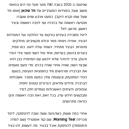
שניטעה ב-2021 בגובה 760 מטר מעל פני הים בפאתי 
מושב שעל, במורדות המערביים של 
תל שיבאן
 (אותו תל 
שעל שמו נקרא היקב). כמעט ארבע שנים שעברו 
מנטיעה ראשונה של ברברה ועד לניבה ראשונה ובציר 
ראשון. מרגש, לא? 
ליטל מסבירה בעיניים בורקות על החלקה ועל התנהלות 
הבציר, אווירה נינוחה מאד וכולנו מקשיבים; מחלקים 
מזמרות. הבציר מתחיל. השחר עולה לאט. כמו תמיד, 
בוצרים בזוגות, בעדינות, אחד מול השני משני צידי הגדר 
והגפן; צריך להזהר שלא לפגוע עם המזמרה בבן הזוג 
שבצד השני, שורה אחרי שורה בכרם. מדי פעם טועמים 
את הברברה ומרגישים מיד בחומציות הנעימה, בטעם 
הפרי המתקתק ובעוצמה שלו; כמעט ממכר. אשכולות 
הברברה גדולים ומלאים, הגרגרים קטנים יחסית 
וצפופים, ולעיתים האשכולות נצמדים חזק לגדר 
ומבקשים חילוץ עדין. בכל זאת, זאת ניבה ראשונה והם 
כנראה מתרגשים. 
אחרי כמה שעות, כשהגיעה שעה טובה להפסקה, ליטל 
מכריזה 
!Morning Tea
; שם קוד אוסטרלי (שם למדה 
והתנסתה) להפסקת אוכל בבציר. מה לעשות, זהו בציר 