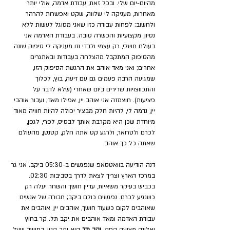
מהיום-יום שלי. ובכל זאת, עבודת אדמה, אולי יותר 
מאחרות, מעניקה לי שלווה, שקט ואפשרות להרהר 
ולחשוב; לפחות עבודה כזו שאני מסוגל לעשות ללא 
נסיון, מקצועיות והכשרה טובה. בעבודת האדמה אני 
בעולם משלי, רק עצמי ולבדי וזו מעניקה לי סיפוק שונה 
מהסיפוק המתקבל מהצלחה בעבודות ובאתגרים 
אחרים; ואני מאד אוהב את הרגשת הסיפוק הזו, 
שמגיעה הרבה פעמים גם עם זיעה, בוץ, לכלוך 
והתכווצויות שרירים ביום שאחרי (שלא לדבר על 
פציעות). חוצמזה אני אוהב יין, אפילו מאד; ועבור אוהבי 
יין, נדמה לי, להיות חלק מבציר יכולה להיות חוויה מאוד 
מיוחדת שכן היא מקרבת אותך לבסיס, לפרי, לגפן, 
לכרם ולטרואר, ולרגע קט אתה חלק, קטנטן, מהעולם 
שאתה כל כך אוהב.
דנה הודיעה בוואטסאפ שנפגשים ב-05:30 ביקב. אני גר 
במרכז הארץ וצריך לצאת לדרך בסביבות 02:30. 
בכביש בעיקר משאיות, עדיין חושך והשחר יעלה רק 
כשנגיע לכרם. נפגשים כולם ביקב; חבורה של אנשים 
שאוהבים לקום כשעוד חושך, אוהבים יין, אוהבים את 
עבודת האדמה ומאד אוהבים את יקב תל. קר בחוץ 
ואלונה מציעה קפה. 
יקב תל
 הוא יקב קטן, במושב שעל 