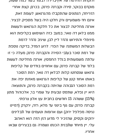
ולוקחת החלטה של אין-ברירה לבצור בעוד כמה שעות, 
מוקדם בבוקר, סירה וקברנה פרנק. בכרם, קצת אחרי 
הזריחה, הנתונים שהתקבלו מהגרנאש, לעומת זאת, 
אינם חד-משמעיים ורק חלקו היה בשל מספיק לבציר. 
אורנה מחליטה לבצור את כל חלקת הגרנאש ולעשות 
ממנו בלאן דה נואר; במצב כזה השימוש בקליפות הוא 
מינימלי והתירוש נהדר ליין לבן, שיגיב נהדר לרמת 
הבשלות המשתנה של הפרי. לרוע המזל, בדיקה נוספת 
של רמת סוכר בענבי הסירה והקברנה פרנק מעלה כי זו 
עלתה משמעותית בגלל החמסין. אורנה מחליטה לעשות 
בלנד של קברנה פרנק עם אחוזים בודדים של קליפות 
גרנאש שנסחטו קלות לבלאן דה נואר, רמת הסוכר 
באותו אחוז קטן של קליפות הגרנאש מאזנת יפה את 
רמת הסוכר הגבוהה שהיתה בקברנה פרנק, והתוצאה 
היא יין נפלא, שתסס טבעית על שמרי בר, אלכוהול מתון 
(13%) ששהה 13 חודשים בחבית עץ אלון צרפתי. 
קברנה פרנק עם גוף בינוני עד מלא, רזה, ירקרק (דמיינו 
נגיסה מפלפל ירוק) ועם ארומות וטעמים של תבלינים 
ירוקים וקסיס, שהזכיר לי מדוע הזן הזה הוא האהוב 
עלי. יין מיוחד שתבנית הכנתו נשמרה גם בבצירים שבאו 
אחריו. 