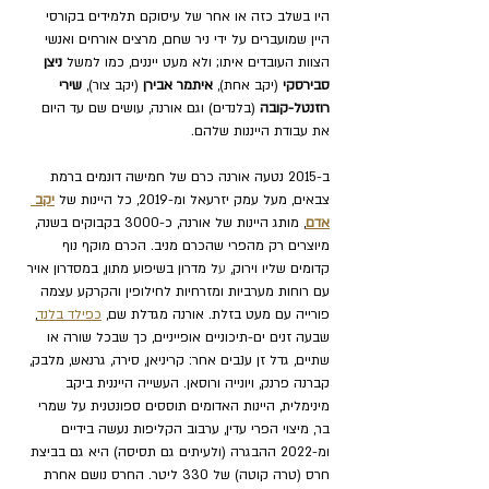
היו בשלב כזה או אחר של עיסוקם תלמידים בקורסי 
היין שמועברים על ידי ניר שחם, מרצים אורחים ואנשי 
הצוות העובדים איתו; ולא מעט ייננים, כמו למשל 
ניצן 
סבירסקי
 (יקב אחת), 
איתמר אבירן
 (יקב צור), 
שירי 
רוזנטל-קובה
 (בלנדים) וגם אורנה, עושים שם עד היום 
את עבודת הייננות שלהם.
ב-2015 נטעה אורנה כרם של חמישה דונמים ברמת 
צבאים, מעל עמק יזרעאל ומ-2019, כל היינות של 
יקב 
אדם
, מותג היינות של אורנה, כ-3000 בקבוקים בשנה, 
מיוצרים רק מהפרי שהכרם מניב. הכרם 
מוקף נוף 
קדומים שליו וירוק, 
ע
ל מדרון בשיפוע מתון, במסדרון אויר 
עם רוחות מערביות ומזרחיות לחילופין והקרקע עצמה 
פורייה עם מעט בזלת. אורנה מגדלת שם, 
כפילד בלנד
,
שבעה זנים ים-תיכוניים אופייניים, כך ש
בכל שורה א
ו 
שתיים, גדל זן ענבים אחר: קריניאן, סירה, גרנאש, מלבק, 
קברנה פרנק, ויונייה ורוסאן. העשייה הייננית ביקב 
מינימלית, היינות האדומים תוססים ספונטנית על שמרי 
בר, מיצוי הפרי עדין, ערבוב הקליפות נעשה בידיים 
ומ-2022 ההבגרה (ולעיתים גם תסיסה) היא גם בביצת 
חרס (טרה קוטה) של 330 ליטר. החרס נושם אחרת 