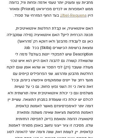
מחביות עץ ומעניק יותר טעמי אדמה ופחות וניל, בדומה 
ממש לאמפורות או לכדים מפריוראט (Priorat) ומאזור 
היין 
Utiel-Requena
, בצד החוף המזרחי של ספרד.
האם אינטואיציה, או קבלת החלטות אינטואיטיבית, 
תכונה הכרחית ליינן? האם אינטואיציה (מילה שמקבילה 
כאן גם ל'עבודה מהבטן' ולאו דווקא רק 'מהראש') 
נמצאת ברשימת הכישורים (Skills) בכל Job 
Description שיש לתפקידי ייננות בעולם? נדמה לי 
שהשאלה קשורה גם להבנה האם היינן הוא איש טכני 
מעולה שעובד (רק) לפי הספר או שהוא אומן שגם לוקח 
החלטות מהבטן ומהרגש. שני הפרופילים קיימים עם 
מנעד רחב של ייננים שממוקמים איפשהו בינהם, ובכל 
זאת נראה כי זה השני נפוץ פחות; גם כי על טעויות 
משלמים וגם כי יכולת אינטואיטיבית אינה תורשתית ולא 
לכולם יש יכולת כזו שעומדת במבחן התוצאה. עשיית יין 
דומה יותר לאימפרסיוניזם מאשר לאמנות קלאסית. 
האמנות מחפשת מציאות שאינה משתנה ומתארת 
סיטואציה הדומה ותואמת בדיוק לתפיסה החזותית 
שלנו. מסיבה זו ציור ייצוגי נחשב באופן מסורתי לאמנות 
קלאסית. יין, לעומת זאת, שונה ודומה יותר להאזנה לסוג 