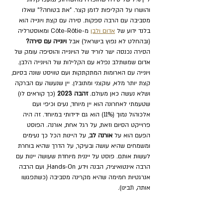
והושרו על הקליפות לזמן קצר. "את בטוחה?" שאלו 
מסביבה עם הרבה ספקות. סירה עם קצת ויונייה הוא 
בלנד ידוע של 
אדום ולבן
 מ-Côte-Rôtie ומאוסטרליה 
(ובהחלט לא נפוץ בישראל) אבל 
ויונייה עם סירה?
הסירה נכנסה ישר לוריד של הויונייה והוסיפה עומק של 
אדום שמשתלב נפלא עם הקלילות של הויונייה הלבן. 
ויונייה עם הארומות המתקתקות ועם טוויסט שונה בסיום, 
קצת יותר מלא, עוקצני ומתובלן. יין שנעשה עם הברקה 
ושלא נעשה כאן מעולם. 
זהבה 2023 
(כך קוראים לו) 
שטעמתי לאחרונה הוא יין מיוחד, נעים וכיפי ועם 
אלכוהול נמוך (11%) הוא גם ידידותי במיוחד. זה היה 
פרוייקט הסיום וזאת, על רגל אחת, אורנה. הפוסט 
הפעם הוא על 
אורנה לב
, על היינות הכל כך נעימים 
ומשמחים שהיא עושה ובעיקר, על הדרך שהיא בוחרת 
לעשות אותם. פוסט על ייננית מיוחדת שעושה יינות עם 
הרבה אינטואיציה, הבנה וידע, Hands-On, ועם הרבה 
אנרגטיות חמימה שהיא מקרינה מסביבה (כשתפגשו 
אותה, תבינו).