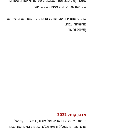
נמוכה (10.5%). עננה מבושמת של פרחי יסמין, טעמים 
של אפרסק וסיומת נעימה של בריוש.
שתיתי אותו יחד עם אורנה ונהניתי עד מאד, גם מהיין וגם 
מהשיחה עמה.
(14.01.2025)
אדם, קותי, 2022
יין שנקרא על שם אביה של אורנה, האלוף יקותיאל 
אדם, סגן הרמטכ"ל וראש אג"ם, שנהרג במלחמת לבנון 