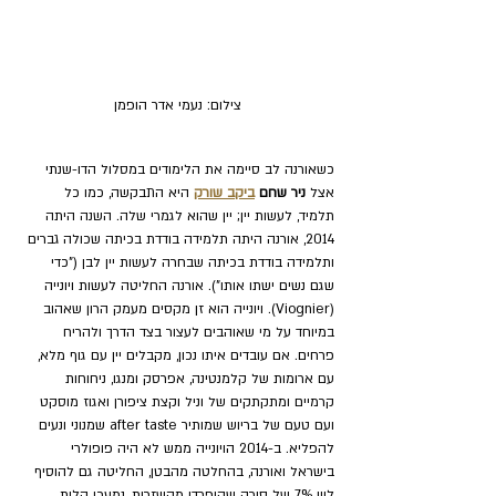
צילום: נעמי אדר הופמן
כשאורנה לב סיימה את הלימודים במסלול הדו-שנתי 
אצל 
ניר שחם 
ביקב שורק
 היא התבקשה, כמו כל 
תלמיד, לעשות יין; יין שהוא לגמרי שלה. השנה היתה 
2014, אורנה היתה תלמידה בודדת בכיתה שכולה גברים 
ותלמידה בודדת בכיתה שבחרה לעשות יין לבן ("כדי 
שגם נשים ישתו אותו"). אורנה החליטה לעשות ויונייה 
(Viognier). ויונייה הוא זן מקסים מעמק הרון שאהוב 
במיוחד על מי שאוהבים לעצור בצד הדרך ולהריח 
פרחים. אם עובדים איתו נכון, מקבלים יין עם גוף מלא, 
עם ארומות של קלמנטינה, אפרסק ומנגו, ניחוחות 
קרמיים ומתקתקים של וניל וקצת ציפורן ואגוז מוסקט 
ועם טעם של בריוש שמותיר after taste שמנוני ונעים 
להפליא. ב-2014 הויונייה ממש לא היה פופולרי 
בישראל ואורנה, בהחלטה מהבטן, החליטה גם להוסיף 
ליין 7% של סירה שהופרדו מהשזרות, נמעכו קלות 