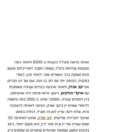
אורנה פרשה מצה"ל כקצינה ב-8200 ולאחר כמה 
תקופות שליחות בחו"ל, עשתה הסבה לאדריכלות ועיצוב 
פנים ועסקה בכך כעשרים שנה. לאחר מכן, לגמרי 
במקרה, הקימה 
יחד עם רוני, בן זוגה, ועם עוד זוג חברים, 
את 
יקב אבידן
, ולאחר ארבעה בצירים ועבודה משותפת 
עם 
ארקדי פפיקיאן
, כיועץ, פרשו ונדמה היה שהעיסוק 
ביין הסתיים עבורה. מסתבר שלא. ב-2013 בתה נרשמה 
ללימודי עשיית יין ביקב שורק, הציעה לאורנה להצטרף 
והיא, שלא ידעה עדיין לאן זה מוביל, החלה במסע 
שהפך לקריירה שלישית. 
יקב שורק
, שחגג לאחרונה 30 
שנות עשייה של יין ובית ספר ליין, הוא מקום ייחודי, כיום 
בקיבוץ נחשון, שמאות ישראלים שיוצרים או עוסקים ביין, 