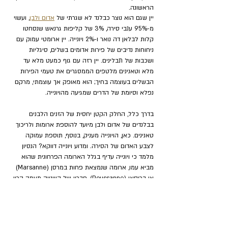
הראשונה. 
יין שגם הוא נוצר כבלנד לא שגרתי של 
אדום ולבן
, ועשוי 
מ-95% ענבי סירה, 3% של קליפות גרנאש שנסחטו 
קלות לבלאן דה נואר ו-2% ויונייה. יין ארומטי עמוק עם 
ניחוחות נדיבים של פירות אדומים בשלים, סיגליות 
ושכבות של תבלינים. יין רזה עם גוף כמעט מלא עד 
מלא וטאנינים מלטפים הממסגרים את טעמי הפירות 
הבשלים בעוצמה בחיך; הוא מאופק אך עוצמתי, מרקם 
נפלא וסיומת של הדרים שמגיעה מהויונייה.
בדרך כלל, החלק הקטן יחסית של הזנים הלבנים 
בבלנדים של אדום ולבן מיועד להוספת ארומות ולריכוך 
טאנינים. כאן, הויונייה מעניק, בנוסף, תוספת עמוקה 
לצבע האדום של הסירה. ומדוע ויונייה דווקא? הנסיון 
מלמד כי ויונייה עדיף בגלל הארומה הפרחונית שהוא 
מביא עמו, ארומה שנמצאת פחות במרסן (Marsanne) 
או ברוסאן (Roussanne), חבריו של הויונייה מעמק הרון. 
יין מצויין.
שתיתי אותו יחד עם שרית ושנינו נהנינו מאד (למרות 
ששרית מעדיפה יין לבן).