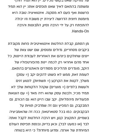
של מוזיקה שאנו בקושי מכירים. יין הוא תמיד חולף 
ומשתנה בהתאם לאיך שאנו תופסים אותו: יין הוא תמיד 
פרשנות ואף פעם לא מסקנה. אינטואיציה טובה היא 
מיומנות חיונית הדרושה ליצירת יין משובח וזו יכולה 
להתפתח רק על ידי הרבה נסיון, התבוננות והרבה 
Hands-On.
מן הסתם, קבלת החלטות אינטואיטיבית פחות מקובלת 
ביקבים מסחריים, גדולים ומנוסים, שם ישנו צוות של 
ייננים שחולקים בינהם את האחריות לעבודת הייננות, כל 
אחד מהם אחראי רק לכמה יינות מהפורטפוליו של 
היקב, מוגדרים תהליכים מסודרים והאתגרים בהתאם. 
לעומת זאת, ממש לא פשוט להקים יקב (= עסק) 
משלך, לקנות את הקרקע (= תשתיות), לנטוע זנים 
ולעשות בלנדים (= מוצרים) שקהל הלקוחות שלך לא 
תמיד מכיר, ולבנות עסק שהוא רזה מאד (= עם הוצאות 
תפעוליות מינימליות). יקב שבו היינן הוא גם הכורם, גם 
המבקבק, גם המפיץ וגם זה שמדביק תוויות על 
הבקבוקים. כמו בכל סטארטאפ, ככה זה שהאמביציה 
בשמיים, התקציב קטן, ויש הרבה החלטות לקבל ואתה 
לבד (או כמעט לבד); וכאן בדיוק נכנסת תפיסת העולם 
המיוחדת של אורנה. ומדוע מיוחדת? כי היא בטוחה 