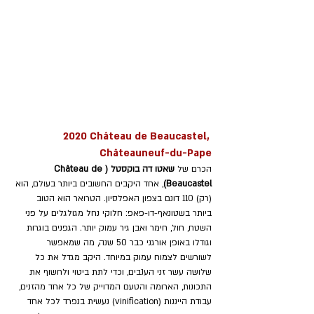
2020 Château de Beaucastel, 
Châteauneuf-du-Pape
הכרם של 
שאטו דה בוקסטל (Château de 
Beaucastel)
, אחד היקבים החשובים ביותר בעולם, הוא 
(רק) 110 דונם בצפון האפלסיון. הטרואר הוא הטוב 
ביותר בשטונאף-דו-פאפ: חלוקי נחל מגולגלים על פני 
השטח, חול, חימר ואבן גיר עמוק יותר. הגפנים בוגרות 
וגודלו באופן אורגני כבר 50 שנה, מה שמאפשר 
לשורשים לצמוח עמוק במיוחד. היקב מגדל את כל 
שלושה עשר זני הענבים, וכדי לתת ביטוי ולחשוף את 
התכונות, הארומה והטעם המדוייק של כל אחד מהזנים, 
עבודת הייננות (vinification) נעשית בנפרד לכל אחד 