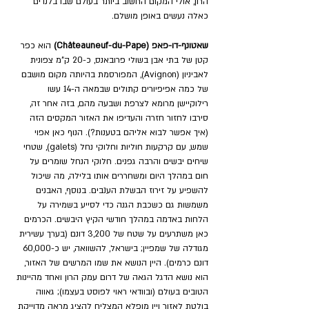
הרון, 
אולי המקום החשוב ביותר בעולם שבו בלנדים 
כאלה נעשים באופן מושלם.
שאטונף-דו-פאפ (Châteauneuf-du-Pape)
 הוא כפר 
קטן של בתי אבן בשולי פרובאנס, כ-20 ק"מ צפונית 
לאביניון (Avignon), המפורסמת בהיותה מקום מושבם 
של כמה אפיפיורים קתולים שבמאה ה-14 עשו 
רילוקיישן מרומא לצרפת ושבעה מהם, בזה אחר זה, 
סירבו לחזור חזרה והעדיפו את האזור המקסים הזה 
(איך אפשר לבוא אליהם בטענות?). הנוף כאן אפוי 
שמש, עם קרקעות חוליות וחלוקי נחל (galets), שטחי 
שיחים יבשים והרבה גפנים. חלוקי הנחל שומרים על 
חום במהלך היום ומשחררים אותו בלילה, מה שיכול 
להשפיע על זירוז הבשלת הענבים. בנוסף, האבנים 
משמשות גם כשכבת הגנה כדי לסייע בשמירה על 
הלחות באדמה במהלך חודשי הקיץ היבשים. הכרמים 
כאן משתרעים על שטח של 3,200 דונם (בערך עשירית 
מגודלה של שמפיין; בישראל, להשוואה, יש כ-60,000 
דונם כרמים). היין הנושא את שמו המרשים של האזור, 
הוא נושא הדגל הגאה של דרום עמק הרון ואחד מהיינות 
הטובים בעולם (ובוודאי ראוי לפוסט בעצמו); גאווה 
בולטת לאזור ויין מופלא המצליח להציג מראה מדוייקת 