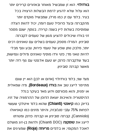
בורדולזי
. הוא זן שמבשיל מאוחר ובאזורים קרירים יותר 
הוא עלול שלא להגיע לרמת הבשלות הרצויה בכל 
בציר. בלנד עם זן כמו מרלו, שמבשיל מוקדם יותר 
מהקברנה ובעל פרופיל טעם דומה, יכול להוות הצלה 
שמוסיפה בשלות ליין בשנה קרירה. בנוסף, ישנם מספר 
זני בורדו שיכולים להציע מגוון של טעמים לקברנה 
סוביניון. המרלו מספק טעמים בשלים עם טאנינים רכים 
יותר, מלבק נותן שפע של טעמי פירות, צבע וגוף מבלי 
להיות טאני מדי, פטי ורדו מוסיף טאנינים גדולים וגמישות, 
בעוד שלקברנה פרנק יש טעם אלגנטי עם גוף רזה יותר 
מאשר קברנה סוביניון. 
מצד שני, בלנד בורדולזי (אדום או לבן) הוא יין שגם 
מתיימר לייצג טוב את 
בורדו (Bordeaux)
, גדה שמאלית 
או ימנית, והוא מפורסם וידוע מאד בעיקר בגלל 
ההיסטוריה והאיכות יוצאת הדופן של ההרמוניה של זניו. 
בדיוק כמו 
קיאנטי (Chianti)
 שהוא בלנד איטלקי שעשוי 
לפחות 75% ענבי סנג'ובזה, והיתר מזנים כמו קאניאולו 
(Canniolo), קברנה סוביניון או קברנה פרנק ומטרתו 
לייצג את 
טוסקנה
 (Chianti DOC) ולהוות בן-זוג מושלם 
לאוכל המקומי; או בלנדים 
מריוחה (Rioja)
 שמציגים את 