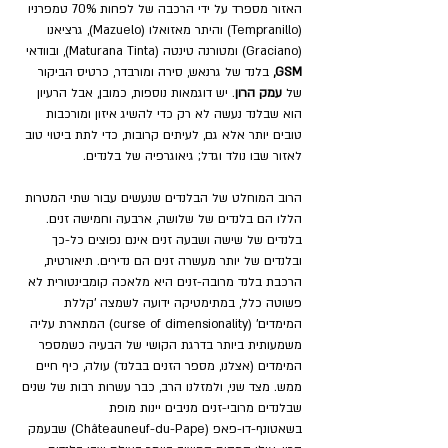
האזור מספרד על ידי הרכבה של לפחות 70% טמפרניו 
(Tempranillo) והיתר מאזואלו (Mazuelo), גרציאנו 
(Graciano) ומטורנה טינטה (Maturana Tinta), ובוודאי 
GSM,
 בלנד של גרנאש, סירה ומורבדר, כרטיס הביקור 
של 
עמק הרון
. יש דוגמאות נוספות, כמובן, אבל הרעיון 
הוא שבלנד נעשה לא רק כדי להשיג איזון ומורכבות 
טובים יותר אלא גם, לעיתים קרובות, כדי לתת ביטוי טוב 
לאזור שבו נולד וגדל; גיאוגרפיה של בלנדים.
הרוב המוחלט של הבלנדים שנעשים עבור שתי המטרות 
הללו הם בלנדים של שלושה, ארבעה וחמישה זנים. 
בלנדים של שישה ושבעה זנים אינם נפוצים כל-כך 
ובלנדים של יותר מעשרה זנים הם נדירים. 
תיאורטית, 
הרכבת בלנד מרובה-זנים היא מלאכה קומבינטורית לא 
פשוטה כלל, במתימטיקה ידועה לשמצה 'קללת 
המימדים' (curse of dimensionality) המתארת עליה 
משמעותית ביותר בדרגת הקושי של הבעיה כשמספר 
המימדים (אצלנו, מספר הזנים בבלנד) עולה, כיף חיים 
ממש. מצד שני, ולמזלנו הרב, כבר עשרות רבות של שנים 
שבלנדים מרובי-זנים מניבים יינות מופת 
בשאטונף-דו-פאפ
(Châteauneuf-du-Pape) שבעמק 