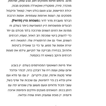
מהם. גרנאש וסינסו מספקים חום, צבע עמוק, ושלמות, 
מורבדר, סירה, מוסקרדין וואקארז'ה מספקים מבנה, 
יכולת התיישנות, צבע וטעם בולט וישיר; קונואז' ופיקפול 
מספקים גוף, רעננות וארומות 
עוצמתיות. 
אמנות הרכבת 
הבלנד מועברת מדור לדור ב
משפחת פרין (Perrin)
, 
הבעלים וממשפחות היין המשפיעות ביותר בעולם, וזו 
ממזגת את הזנים השונים ומרכיבה בלנד מכולם גם יחד 
כדי להעניק ביטוי שמכסה רוב האזור, טעמיו, הכרמים 
השונים, ואולי גם את ההיסטוריה שלו. התוצאה היא 
יצירת אמנות של ממש, עד כדי כך שאפילו ב'טיפות 
אלוהים', בבחירה מבריקה של לוקיישן, צילמו את סצנות 
הכרמים והיקב בשאטו דה בוקסטל. 
אחד מיינות השאטונף המפורסמים בעולם. 
יין בצבע 
אדום עמוק ועננת ריח 
של 
דובדבן כהה, לבנדר ופלפל 
שחור (וקצת 
אדמה, טבק וליקריץ). 
 יין עם גוף מלא ועם 
א
יזון נפלא בין פרי לחמיצות, 
עם שכבות של שזיף בשל, 
עשבי תיבול מלוחים וטעם מעושן עדין שנפרש יפה עם 
הזמן בכוס. הטאנינים מוצקים וחלקים והסיומת ארוכה 
ודינמית. 
יין מופת שמעניק חווית שתיה נפלאה.