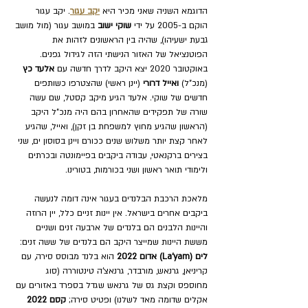
הדוגמא השניה שאני מכיר היא 
יקב עגור
. יקב עגור 
הוקם ב-2005 על ידי 
שוקי ישוב
 במושב עגור (מול מושב 
גבעת ישעיהו), שהיה בין הראשונים לזהות את 
הפוטנציאל של האזור הנישתי הזה לגידול גפנים. 
באוקטובר 2020 יצא היקב לדרך חדשה עם 
אלעד כץ
(מנכ"ל) 
ואייל דרורי 
(יינן ראשי) שהצטרפו כשותפים 
חדשים של שוקי. אלעד הגיע מיקב קסטל, שם עשה 
שורה של תפקידים שהאחרון בהם היה מנכ"ל היקב 
(הראשון שהגיע מחוץ למשפחת בן זקן), ואייל, שהגיע 
לאחר קצת יותר משלוש שנים ככורם ויינן בסוסון ים, שני 
בצירים ברקנאטי, עבודה ביקבים בפיימונטה ובכרתים 
ולימודי תואר ראשון ושני בכורמות, בטורינו.
מלאכת הרכבת הבלנדים בעגור אינה דומה לנעשה 
ביקבים אחרים בישראל. אין יינות זניים כלל, יין הרוזה 
והיינות הלבנים הם בלנדים של ארבעה זנים ושניים 
מששת היינות שמייצר היקב הם בלנדים של ששה זנים: 
לים (La'yam) אדום 2022 
הוא בלנד מבוסס סירה, עם 
קריניאן, גרנאש, מורבדר, גרנאצ'ה טינטוררה (סוג 
מחוספס וקצת גס של גרנאש שגדל בספרד באזורים עם 
אקלים שדומה מאד לשלנו) ופטיט סירה; 
קסם 2022 