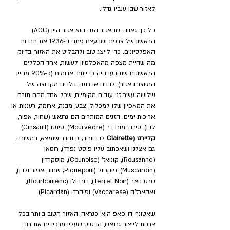
לאזור שבו ענביו גדלו. 
כל כך גאווה, שהאזור הזה הוא אזור היין (AOC) 
הראשון של צרפת ושבעצם פתח ב-1936 את תרבות 
האפלסיונים. כדי לייצג טוב ולהבליט את האזור, בדיוק 
מה שהיית מצפה מהאפלסיון לעשות, אחד הכללים 
הראשונים שנקבעו היה כי יינות, אדומים (כ-90% מהיין 
המיוצר באזור), לבנים או רוזה, נולדים מקבוצה של 
שלושה עשר זני ענבים מקומיים, שכל אחד מהם תורם 
את המאפיין שלו למכלול: צבע, מבנה, ארומה, רעננות או 
אריכות ימים. הזנים המותרים הם גרנאש (שחור, אפור, 
לבן), סירה, מורבדר (
Mourvèdre
), סינסו (
Cinsault
), 
קליירט
 (
Clairette
לבן וורוד; זן נהדר שנמצא, במשורה, 
גם אצלנו ושאכתוב עליו פוסט נפרד), רוסאן 
(Rousanne), קונואז' (Counoise), מוסקרדין 
(Muscardin), פיקפול (Piquepoul; שחור, אפור ולבן), 
טרט נואר (Terret Noir), בורבולן (Bourboulenc), 
ואקארז'ה (Vaccarese) ופיקרדן (Picardan). 
שאטונף-דו-פאפ הוא, כנראה, האזור הטוב ביותר בכל 
צרפת לייצור גרנאש, הבסיס שעליו מרכיבים את רוב 