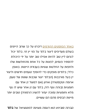
באחד הפוסטים הקודמים
 דיברנו על כך שרוב הייננים 
בעולם מעדיפים ליצור בלנד על פני יין זני. 
בלנד יכול 
לגרום ליין טוב להיות אפילו טוב יותר על ידי היכולת 
להסתיר פגמים, לפצות על כל אחת מהחולשות שלו 
ולחפות על החלטות שגויות בעבודת הייננות. 
באופן 
כללי, בלנדים מופקים כדי להוסיף טעמים חדשים וליצור 
יין בעל מורכבות 
(הבלנד ייצור שכבות שונות של טעם, 
ארומה וטקסטורה) ו
איזון (
אם למשל זן אחד עם 
חומציות גבוהה וגוף רזה, בלנד עם זן אחר שיש לו גוף 
מלא וחומציות נמוכה יעזור להשיג הרמוניה) 
טובים יותר 
מיינות הבסיס מהם הם עשויים.  
קברנה סוביניון הוא דוגמה מצוינת לפוטנציאל של 
בלנד 