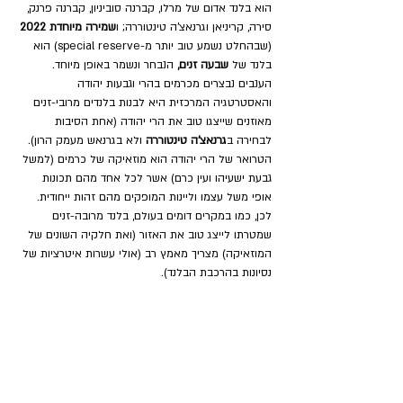
הוא בלנד אדום של מרלו, קברנה סוביניון, קברנה פרנק, 
סירה, קריניאן וגרנאצ'ה טינטוררה; ו
שמירה מיוחדת 2022
(שבהחלט נשמע טוב יותר מ-special reserve) הוא 
בלנד של 
שבעה זנים, 
הנבחר ונשמר באופן מיוחד. 
ה
ענבים נבצרים מכרמים בהרי וגבעות יהודה 
ו
האסטרטגיה המרכזית היא לבנות בלנדים מרובי-זנים 
מאוזנים שייצגו טוב את הרי יהודה (אחת הסיבות 
לבחירה ב
גרנאצ'ה טינטוררה
 ולא בגרנאש מעמק הרון). 
ה
טרואר של הרי יהודה הוא מוזאיקה של כרמים (למשל 
גבעת ישעיהו ועין כרם) אשר לכל אחד מהם תכונות 
אופי משל עצמו וליינות המופקים מהם זהות ייחודית. 
לכן, כמו במקרים דומים בעולם, בלנד מרובה-זנים 
שמטרתו לייצג טוב את האזור (ואת חלקיה השונים של 
המוזאיקה) מצריך מאמץ רב (אולי עשרות איטרציות של 
נסיונות בהרכבת הבלנד).