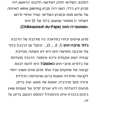
הסיבוב השלישי חולק לשלושה חלקים: הראשון היה 
מבחן ידע כללי, השני היה מבחן wine pairing לארוחה 
של שלוש מנות ובמבחן השלישי, קמיל ואיסיי נדרשו 
לשחזר יין מסתורי שטעמו, בלנד של 13 זנים 
מ
שאטונף-דו-פאפ (Châteauneuf-du-Pape)
.
מדוע שייננים יבחרו במלאכה כה מורכבת של הרכבת 
בלנד מרובה-זנים
 (7, 8,..., 13,... זנים)? גם הרכבת בלנד 
של ארבעה וחמישה זנים היא לא פשוטה ומחייבת 
עבודת ייננות מוקפדת וריכוז אינסופי. הרכבה מוצלחת 
של בלנדים מרובי-זנים 
כאנסמבל 
היא לדעת לבנות 
קבוצה של שחקנים שכל אחד מהם תורם משהו ייחודי 
לקבוצה וסינרגיה מושגת ברגע שהתרומה הכוללת 
גדולה מסך מרכיביה; אמנות של ממש. ואיך בדיוק 
מגיעים להצלחה כזו ולא יוצרים 'סלט' של טעמים שאין 
בינהם בהכרח איזון והרמוניה? הפוסט הפעם, בדיוק על 
זה.