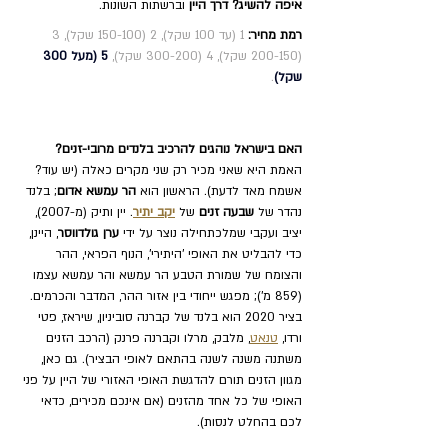
איפה להשיג? דרך היין
 וברשתות השונות.
רמת מחיר:
 1 (עד 100 שקל), 2 (150-100 שקל), 
3 
(200-150 שקל),
 4 (300-200 שקל), 
5 (מעל 300 
שקל)
.
האם בישראל נוהגים להרכיב בלנדים מרובי-זנים? 
האמת היא שאני מכיר רק שני מקרים כאלה (יש עוד? 
אשמח מאד לדעת). הראשון הוא 
הר עמשא אדום
; בלנד 
נהדר של 
שבעה זנים
 של 
יקב יתיר
. יין ותיק (מ-2007), 
יציב ועקבי שמלכתחילה נוצר על ידי 
ערן גולדווסר
, היינן, 
כדי להבליט את האופי 'היתירי', הנוף הפראי, ההר 
והצומח של שמורת הטבע הר עמשא והר עמשא עצמו 
(859 מ'); מפגש ייחודי בין אזור ההר, המדבר והכרמים. 
בציר 2020 הוא בלנד של קברנה סוביניון, שיראז, פטי 
ורדו, 
טנאט
, מלבק, מרלו וקברנה פרנק (הרכב הזנים 
משתנה משנה לשנה בהתאם לאופי הבציר). גם כאן, 
מגוון הזנים תורם להדגשת האופי האזורי של היין על פני 
האופי של כל אחד מהזנים (אם אינכם מכירים, כדאי 
לכם בהחלט לנסות).