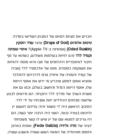
זוכרים את סצינת הסיום של המבחן השלישי בסדרה
טיפות אלוהים (Drops of God)
 שיצר 
עודד רוסקין 
(Oded Ruskin)
 (ושזמינה ב-Apple TV)? 
איסיי טומינה
וקמיל לז'ר
 נהגו לחיות בעולמות משלהם, כשהוא על סף 
חיבור לאימפריית היהלומים של סבו והיא מנסה להחיות 
את תשוקתה כסופרת. מותו של אלכסנדר לז'ר (אביה 
של קמיל והמורה של איסיי) גורם לדרכיהם להתלכד 
ומוציא אותם למסע שיכריע מי יירש את אוסף היינות 
שלו, אוסף היינות הגדול והחשוב בעולם, וכמו גם את 
משרת העורך של מדריך לז'ר היוקרתי. הם נדרשים לבצע 
שלושה מבחנים הכוללים יינות שנבחרו על ידי לז'ר. 
הסיבוב הראשון היה 'די פשוט' והיה עליהם לטעום יין 
ולזהותו בצורה נכונה. השני היה הרבה יותר קשה; הם 
היו צריכים למצוא שם של יין שיש לו קשר משפחתי 
לציור של 
פדה גליזיה (Fede Galizia)
, אמנית בארוק 
ורנסנס מאיטליה של המאה השש-עשרה והשבע-עשרה. 