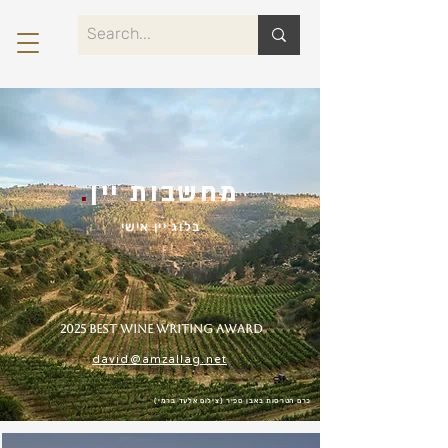
מחשבות יין
.
בלוג יין אישי
2025 Best Wine Writing Award
david@amzallag.net
כרם הטרסות באבן ספיר (צילום אלעד ברמי)