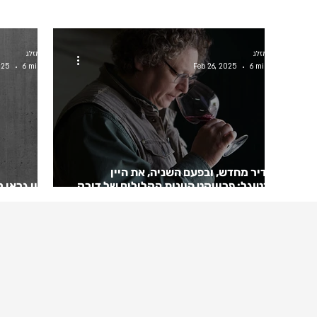
דויד אמזלג
דויד אמזלג
025
6 min read
Feb 26, 2025
6 min read
להגדיר מחדש, ובפעם השניה, את היין
בפורטוגל: פרוייקט היינות הקלילים של דירק
בורגון גראן 
ניפורט
של דירק ניפ