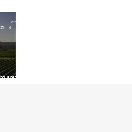
דויד אמזלג
025
6 min read
הסוביניון בל
המודרני חוגג