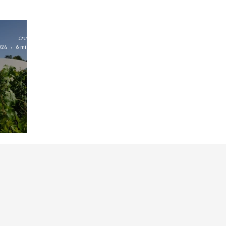
דויד אמזלג
024
6 min read
ארכיטקטורה 