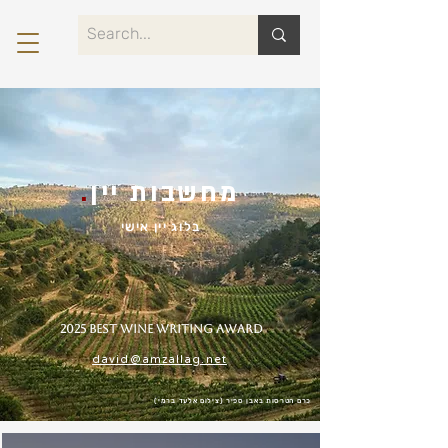
מחשבות יין
.
בלוג יין אישי
2025 Best Wine Writing Award
david@amzallag.net
כרם הטרסות באבן ספיר (צילום אלעד ברמי)