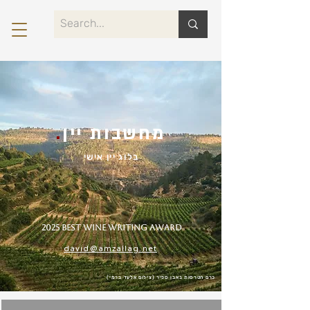
מחשבות יין
.
בלוג יין אישי
2025 Best Wine Writing Award
david@amzallag.net
כרם הטרסות באבן ספיר (צילום אלעד ברמי)