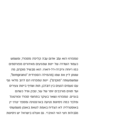
טמפרניו הוא ענב אדום עבה קליפה מספרד, ומשמש 
כעמוד השדרה של יינות שמגיעים מאיזורים מפורסמים 
כמו ריוחה וריברה-דל-דוארו. הוא מבשיל מוקדם, מה 
שנותן ליין את שמו (מהמילה הספרדית "temprano", 
שמשמעותה "מוקדם"). יינות טמפרניו הם לרוב מלאי גוף 
עם טעמים הנעים בין דובדבן, תות ושזיף ביינות צעירים 
ועד תווים מורכבים יותר של עור, טבק ווניל כשהם 
בוגרים. טמפרניו נשאר בעיקר בתחומי ספרד ופורטוגל 
ומלבד כמה ניסיונות נטיעה בארגנטינה ומספר יצרני יין 
באוסטרליה לא הצליח באמת לצאת באופן משמעותי 
מגבולות חצי האי האיברי. גם אצלנו בישראל יש ניסיונות 