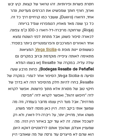
חסרת פשרות ופירותיות. זהו טרואר של קצוות. קיץ יבש 
וארוך, חורף חותך שמפשיט את הכרמים מעדינות, ונהר 
אחד, הדואֵרו (Duero), שעובר כמו קו־חיים דרך כל זה. 
כל כך שונה מאד מאחיו, הטמפרניו שגדל בריוחה 
(Rioja), שרחוקה מריברה-דל-דוארו כ-100 ק"מ צפונה. 
לכאורה סיפור פשוט, אבל מתחת לפני השטח נמצא 
אחד האזורים המורכבים והפרגמנטריים ביותר בספרד. 
כששותים יינות מופת מ-
Vega Sicilia
, המציאות 
מתאימה לאותה ציפייה מוקדמת וברוב במקרים גם 
עולה עליה. במקרה של Resalte (או בשמו המלא 
Bodegas Resalte de Peñafiel
), פחות מרבע שעה 
נסיעה מ-Vega Sicilia, הסיפור אחר לגמרי. במקרה של 
Resalte, בחרו להיות חלק מהסיפור הזה לא בדרך של 
חיקוי טוב של מסורת אלא מתוך פרשנות. אפשר לקרוא 
לזה “חיפוש זהות”, ואפשר לקרוא לזה “תפיסה 
מודרנית”; אבל מצד היין עצמו מדובר בעמדה, וזה מה 
שמשך אותי ביקב הזה. היין כאן מנסה לומר משהו, 
משהו אחר, מדוייק יותר, על ריברה-דל-דוארו, ולא רק 
לשכפל אותה. זה לא עוד יקב באיזור היין הזה. מה 
שמעניין אצלם, ושהופך אותם לרלוונטיים דווקא היום, 
הוא שהם לא מייצרים עוד גרסה של מה שאוהבי היין 