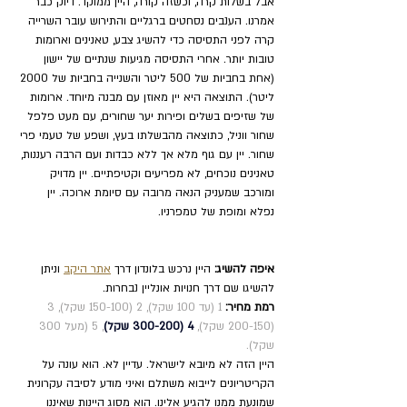
אבל בשלות קרה, וכשזה קורה, היין ממוקד. דיוק כבר 
אמרנו. הענבים נסחטים ברגליים והתירוש עובר השרייה 
קרה לפני התסיסה כדי להשיג צבע, טאנינים וארומות 
טובות יותר. אחרי התסיסה מגיעות שנתיים של יישון 
(אחת בחביות של 500 ליטר והשנייה בחביות של 2000 
ליטר). התוצאה היא יין מאוזן עם מבנה מיוחד. ארומות 
של שזיפים בשלים ופירות יער שחורים, עם מעט פלפל 
שחור ווניל, כתוצאה מהבשלתו בעץ, ושפע של טעמי פרי 
שחור. יין עם גוף מלא אך ללא כבדות ועם הרבה רעננות, 
טאנינים נוכחים, לא מפריעים וקטיפתיים. יין מדויק 
ומורכב שמעניק הנאה מרובה עם סיומת ארוכה. יין 
נפלא ומופת של טמפרניו.
איפה להשיג:
 היין נרכש בלונדון דרך 
אתר היקב
 וניתן 
להשיגו שם דרך חנויות אונליין נבחרות.
רמת מחיר:
1 (עד 100 שקל), 2 (150-100 שקל), 3 
(200-150 שקל), 
4 (300-200 שקל)
,
5 (מעל 300 
שקל).
היין הזה לא מיובא לישראל. עדיין לא. הוא עונה על 
הקריטריונים לייבוא משתלם ואיני מודע לסיבה עקרונית 
שמונעת ממנו להגיע אלינו. הוא מסוג היינות שאיננו 