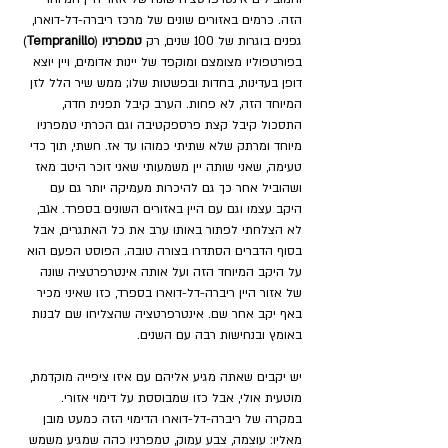
הזה. כרמים באזורים שונים של מרכז ריברה-דל-דוארו, 
גפנים בוגרות של 100 שנים, רק 
טמפרניו 
(
Tempranillo
) 
בפורטפוליו מצומצם ומוקפד של יינות אדומים, ויין יוצא 
דופן בעדינות, בחדות ובפשטות שלו; ממש שיר הלל לזן 
המיוחד הזה, לא פחות. הערב קיבל תפנית חדה, 
התסכול קיבל קצת פרספקטיבה וגם הכרתי טמפרניו 
מיוחד ומרתק שלא שתיתי כמוהו עד אז. חשתי, תוך כדי 
טעימה, שאני שותה יין משמעותי שאני זוכר היטב מאז 
ושהוביל אחר כך גם להיכרות מעמיקה יותר גם עם 
היקב עצמו וגם עם היין באזורים השונים בספרד. אגב, 
לא הצלחתי לפתור באותו ערב את כל האתגרים, אבל 
בסוף הדברים הסתדרו בצורה טובה. הפוסט הפעם הוא 
על היקב המיוחד הזה ועל אותה אינטרפרטציה שונה 
של אזור היין ריברה-דל-דוארו בספרד, כזו שאיני מכיר 
באף יקב אחר שם. אינטרפרטציה שהצליחו שם לבנות 
באומץ ובנחישות רבה עם השנים. 
יש יקבים שאתה מגיע אליהם עם איזו ציפייה מוקדמת, 
מוטעית אולי, אבל כזו שמבוססת על דימוי אזורי. 
במקרה של ריברה-דל-דוארו הדימוי הזה כמעט מובן 
מאליו: עוצמה, צבע עמוק, טמפרניו כהה שמגיע משמש 