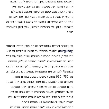
חושבים שהם מחפשים כאן. הם מנסים לתת תשובה 
אחרת לשאלה שמעסיקה היום כל יקב באיזור: איך 
נראית איכות שמבוססת על סיפור מקומי, כשהעולם 
מחפש יין שאינו רק עם עוצמה, אלא כזה עם 
דיוק
. וזו 
אולי המילה הראשונה שעולה לי לראש כשאני חושב על 
Resalte. דיוק. לא פרימיום פורמלי, אלא דיוק כהצהרת 
כוונות.
יש איזורים בעולם שהטרואר שלהם מובן מאליו. 
בורגונדי
(
burgundy
), למשל, מבוסס על הרעיון שמינימליות היא 
טריויאלית, בהירות הפרטים חשובה וישנה משמעות לכל 
פרט. ריברה-דל-דוארו, לפחות במיתוג העולמי, נתפסה 
שנים רבות כהיפוך: גדולה, עוצמתית ולעיתים שרירית. ב-
Resalte לוקחים את הטמפרניו שמגיע מכרמים בגבהים 
של 750–950 מטר, לעיתים מגפנים בוגרות מאוד, 
ומכוונים אותו למקום קצת אחר. פחות שריר, יותר מבנה. 
פחות טאנינים נוכחים שנועדו להרשים, ויותר טאנינים 
שנועדו להחזיק ושאינם מפריעים. זו לא שפה חדשה 
לגמרי באזור, אבל היא גם לא השפה הדומיננטית. וזה 
בעצם העניין: ב-Resalte לא מנסים לברוח 
מריברה-דל-דוארו אלא לארגן אותה מחדש. הבחירה 