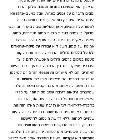
אלמנטים מרכזיים מגדירים את אותה אסטרטגיה. 
הראשון הוא 
הגפנים הבוגרות והגובה שלהן
. הרבה 
יקבים מדברים על גפנים בוגרות, אבל כאן, ב-Resalte, 
היחס אליהן אינו רק רומנטי. עבורם זו שיטה טובה 
לשמור על חומציות, איזון ופנוליות טובה באזור חם ויבש. 
ומדוע? כי גפנים בוגרות מגלות פחות תנודתיות, פחות 
פאניקה אקלימית ופחות סוכר עודף. מהלך שמייצר 
אמינות של סגנון. השני הוא 
עבודה על מיקרו-טרוארים 
ולא על בלנדים גדולים
. הבחירה לעבוד עם חלקות 
קטנות במקום כרמים גדולים מאפשרת להם לייצר 
היררכיה מוצקה יותר בין הרזרבה, הגראן רזרבה והיינות 
האחרים. הם לא מייצרים Gran Reserva רק לפי זמן 
התבגרות בחבית. הם מייצרים אותו לפי 
אישיות
. זו 
בחירה שמבדלת אותם מהרבה יקבים באזור וכאלה 
שמייצרים גרסאות רזרבה שמבוססות יותר על כללי 
האפלסיון ופחות על הבחנה כרמית. אגב, הדרישות 
בריברה-דל-דוארו לגראן רזרבה שונות מאלו הנהוגות 
בריוחה. כאן תקופת ההתיישנות בחביות צריכה להיות 
שנתיים לפחות וללא דרישת מינימום להתיישנות 
בבקבוק. בריוחה מבקשים מינימום חמש שנים של 
התיישנות, ששנתיים מהן לפחות יהיו בחביות. האלמנט 
השלישי הוא 
עקביות
. העולם המודרני אוהב מאד ללטש 