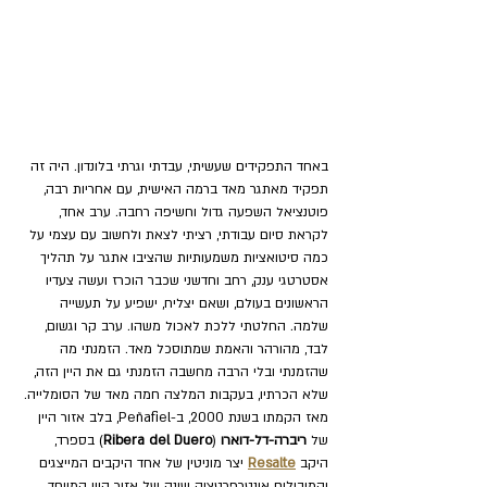
באחד התפקידים שעשיתי, עבדתי וגרתי בלונדון. היה זה 
תפקיד מאתגר מאד ברמה האישית, עם אחריות רבה, 
פוטנציאל השפעה גדול וחשיפה רחבה. ערב אחד, 
לקראת סיום עבודתי, רציתי לצאת ולחשוב עם עצמי על 
כמה סיטואציות משמעותיות שהציבו אתגר על תהליך 
אסטרטגי ענק, רחב וחדשני שכבר הוכרז ועשה צעדיו 
הראשונים בעולם, ושאם יצליח, ישפיע על תעשייה 
שלמה. החלטתי ללכת לאכול משהו. ערב קר וגשום, 
לבד, מהורהר והאמת שמתוסכל מאד. הזמנתי מה 
שהזמנתי ובלי הרבה מחשבה הזמנתי גם את היין הזה, 
שלא הכרתיו, בעקבות המלצה חמה מאד של הסומלייה. 
מאז הקמתו בשנת 2000, ב-
Peñafiel
, בלב אזור היין 
של 
ריברה-דל-דוארו
 (
Ribera del Duero
) בספרד, 
היקב 
Resalte
 יצר מוניטין של אחד היקבים המייצגים 
והמובילים אינטרפרטציה שונה של אזור היין המיוחד 