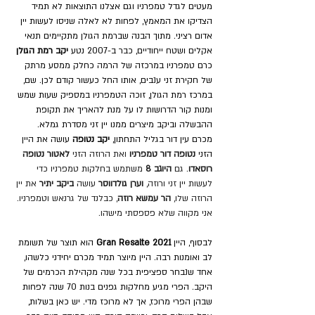
מעטים לגדל טמפרניו וגם אצלנו התוצאות לא תמיד 
הצדיקו את המאמץ, לפחות לא לאלה שניסו לעשות יין 
אדום רציני. 
מתוך הבנה שברמת הגולן מתקיימים תנאי 
אקלים ושטח ייחודיים, כבר ב-2007 נטע
 יקב רמת הגולן
כרם טמפרניו במרכזה של הרמה כחלק ממסע מרתק 
של חקירת זני ענבים, אותו החל כעשור קודם לכן. שם, 
במרכז רמת הגולן, זוכה הטמפרניו במספיק שעות שמש 
ומנות קור הדרושות לו על מנת להאריך את תקופת 
ההבשלה וביקב מיצרים ממנו יין זני מסדרת גמלא. 
מכרם עין דור בגליל התחתון, 
יקב נטופה
 עושה את היין 
הזני 
נטופה דור טמפרניו 
ואת הרוזה הזני
 לאטור נטופה 
רוסאדו
. גם 
היוגב 8 
משתמש בחלקות טמפרניו כדי 
לעשות יין זני ורוזה, 
וערן גולדווסר 
עושה 
ביקב יתיר
 את יין 
הרוזה שלו, 
הר עמשא רוזה
, כבלנד של גרנאש וטמפרניו. 
אני מקווה שלא פספסתי מישהו.
לבסוף, היין 
2021 
Gran Resalte
הוא תוצר של תשומת 
לב ואומנות רבה. היין מיוצר תמיד מכרם יחידני כלשהו, 
אחד שנבחר ספציפית בכל שנה מקהילת הכרמים של 
היקב. הפרי מגיע מחלקות גפנים בנות 70 שנה לפחות 
שבהן הפרי מרוכז, אך לא מרוכז מדי. יש כאן בשלות, 