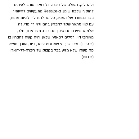
ולהחליק. העולם של ריברה-דל-דוארו אוהב לעיתים 
להוסיף שכבת שומן. ב-Resalte מתעקשים להישאר 
בצד המחודד של המפה, כלומר לתת ליין להיות מתוח, 
עם קווי מתאר שקל להבחין בהם ולא רך מדי. זה 
אלמנט שיש בו גם סיכון וגם רווח. מצד אחד, חלק 
מאוהבי היין רגילים לפאנץ’, שכאן יהיה קשה להבחין בו 
(= סיכון). מצד שני, מי שמחפש עומק, דיוק ואורך, מוצא 
פה משהו שלא מגיע בכל בקבוק של ריברה-דל-דוארו 
(= רווח).