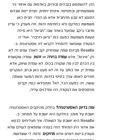
הזו, להשתמש בגבהים גבוהים, באדמות עם אחוזי גיר 
משמעותיים, ובתסיסה איטית יחסית, יוצרת יינות שבהם 
הסגנון לא נובע מהחבית אלא מן הפרי. חבית כאן 
משמשת כמרקם ולא כחתימת זהות. וזה מעניין, כי עדיין 
מדובר ביקב שפועל באזור שבו “חביות” היא מילה 
טעונת משמעות כמעט כמו “גראן רזרבה”. אולי זו 
הנקודה שאפשר להתחיל לקרוא לה אסטרטגית. ב-
Resalte מבינים שמה שמחזיק יקב לאורך שנים זה לא 
רק “איכות”, אלא 
עמדה ברורה
 או 
זהות
. עמדה שקושרת 
בין הכרם לבין מה שקורה בכוס. לא עמדת שיווק, אלא 
עמדת יין. אני כותב על זה לא מעט כאן וברוב המקרים 
חוזרים לאותו צורך בסיסי בזהות, זהות המוצר שאתה 
עושה. זה כמעט הכל, לא? ותתפלאו כמה יקבים 
מפספסים את הנקודה הזו ומדלגים עליה. 
ומה בדיוק האסטרטגיה?
 בחלק מהיקבים האסטרטגיה 
יושבת על מותג. בחלקם היא יושבת על תמחור. ב-
Resalte היא יושבת על השאלה איך מצליחים לבטא 
את איזור היין המיוחד הזה בצורה שתתאים לעולם שלא 
מעוניין ביינות דומים אלא 
מדויקים
. נדמה לי ששלושה 