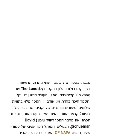
פגשתי בספר הזה, שמשך אותי מהרגע הראשון, 
כשביקרנו כולנו במלון המקסים 
The Landsby
 שב-
Solvang, קליפורניה. המלון מעוצב בסגנון דני נקי, 
והספר חיכה בחדר. אני אוהב יין והספר מלא בתוויות, 
צילומים וסיפורים מרתקים של יקבים. מה כבר יכול 
להיות? קראתי אותו ונהניתי מאד. מעט מאוחר יותר גם 
הכרתי את מחבר הספר 
דיוויד שומן (David 
Schueman)
, הבעלים והמנהל הקריאטיבי של סטודיו 
עיצוב המותג 
CF NAPA
 המתרכז בעיקר ביקבים 