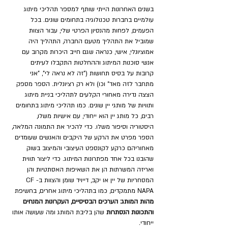
בשנים האחרונות הייתי שותף למספר תהליכי מיתוג 
עולמיים בחברות טכנולוגיה בתחומים שונים. בכל 
הפעמים, לפחות מהנסיון הפרטי שלי, עבור הצוות 
שמוביל את התהליך מטעם החברה, התהליך היה 
אמוציונלי, אישי, כנראה שגם חייב היכרות מקרוב עם 
אנשי סוכנות המיתוג וההחלטות התקבלו לעיתים 
קרובות על בסיס תחושות ("זה לא נראה לי", "אני 
מתחבר לזה מאד" וכו) ולא רק רציונלית. הספר מספק 
הצצה נדירה מאחורי הקלעים לתהליכי בניית מיתוג 
ותוויות של מותגי יין שונים. כמו תהליכי מיתוג בתחומים 
רבים, כל מותג יין הוא ייחודי, עם אישיות משלו, 
היסטוריה וסיפור משלו. כדי להכיר את התמונה המלאה, 
הספר מפרט את הרקע של היקבים והאנשים שעומדים 
מאחוריהם כרקע לקונספט העיצובי והמיצוב בשוק 
שהובנו בכל אחד מפתרונות המיתוג. כדי ליצור תווית 
ואריזה המשרתות הן את השאיפות האסתטיות והן 
המסחריות של יין או יקב, דייויד שומן והצוות ב-CF 
NAPA מתמקדים, כמו בתהליכי מיתוג אחרים, בחשיפת 
מהות המותג: הערכים הבסיסיים, העקרונות המנחים 
והתכונות הנסתרות 
שהן בליבת המותג ומה שעושה אותו 
ייחודי. 