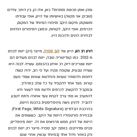
ומהן אותן תכונות נסתרות? כאן, אלו הן, בין היתר, צדדים 
(טובים, אני מקווה) באישיותו של היינן, אופי עבודתו 
ותשוקתו, מיקום היקב וסיפורו המיוחד של המקום, 
הכרמים, אופי היקב, לקוחות, וכמובן הסיפורים הנלווים 
לבחירת הזנים ולהכנת היין. 
דורון רב הון
, היינן של 
יקב ספרה
, מייצר (רק) יינות לבנים 
מ-2012. כמו קונדיטוריה טובה, יינות לבנים מעולים הם 
יינות שצריכים דיוק רב ואיזון בהכנתם. עשייה לבנה היא 
עשייה טבעית, שקופה ונקיה ועל פי רוב, יהיה קשה 
לחפות ולהסתיר טעויות והחלטות שגויות שמדי פעם 
קורות. מצד אחד להקפיד על כל שלב בתהליך, 
ובמקביל להקשיב לכרמים ולדעת מתי לעצור ולא 
להתערב או מתי צריך לקחת צעד אחורה ולתת לטבע 
להוביל. לדורון גישה מינימליסטית בהכנת היינות, 
בהרכבת הבלנדים (First Page, White Signature) 
ובבחירת פורטפוליו היינות של היקב. כששותים את 
היינות של דורון, ממש מרגישים את זה. יינות מינימליים, 
נקיים ומדוייקים. בנוסף, יקב ספרה מייצר רק יינות לבנים 
ורק באזור גידול אחד (במיוחד עכשיו, אחרי שגם 