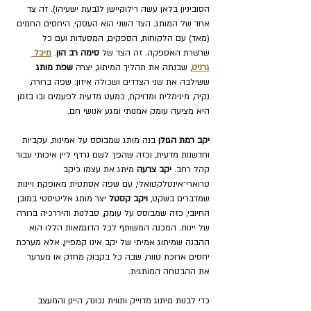
הסוביניון בלאן עשה רילוקיישן לגבעת ישעיהו). זה צד 
אחד של המותג. הצד השני הוא העסקי, היחסים החמים 
(מאד) עם הלקוחות, הספקים, המסעדות ועם כל 
שרשרת האספקה. זה הצד של 
סימה רב הון
. 
מיכל 
גרניט
, שבנתה את תהליך המיתוג, יצרה 
שפת מותג
ששילבה את שני הצדדים ושכולה איזון: שפה ברורה, 
נקיה, מינימלית ומדויקת, כמעט מדעית לפעמים ובו בזמן 
היא מציעה עומק אמנותי ומגע אנושי חם.
יקב רמת הגולן
 בנה מותג שמבוסס על אמינות, עקביות 
וחדשנות מדעית, וכזה שהפך לשם נרדף ליין איכותי עבור 
קהל רחב. 
יקב צרעה
 מיתג את עצמו כיקב 
טרוארי־אינטלקטואלי, עם שפה אסתטית מאופקת ויינות 
שמדברים בשקט, 
ויקב קסטל
 יצר מותג אליטיסטי במובן 
החיובי, כזה שמבוסס על עומק, סבלנות והיררכיה ברורה 
של יינות. המכנה המשותף לכל הדוגמאות הללו הוא 
ההבנה שמיתוג אמיתי של יקב אינו קמפיין, אלא מערכת 
יחסים ארוכת טווח, שבה כל בקבוק מחזק או מערער 
את ההבטחה המותגית.
כדי לבנות מיתוג מדוייק ותווית נכונה, היינן והמעצב 