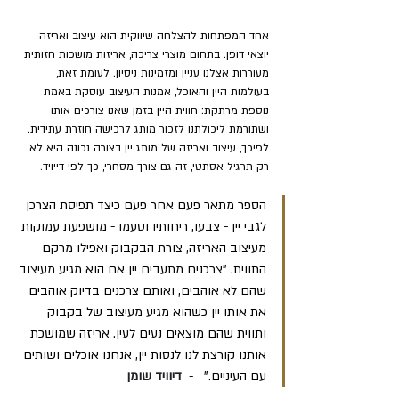
אחד המפתחות להצלחה שיווקית הוא עיצוב ואריזה 
יוצאי דופן. בתחום מוצרי צריכה, אריזות מושכות חזותית 
מעוררות אצלנו עניין ומזמינות ניסיון. לעומת זאת, 
בעולמות היין והאוכל, אמנות העיצוב עוסקת באמת 
נוספת מרתקת: חווית היין בזמן שאנו צורכים אותו 
ושתורמת ליכולתנו לזכור מותג לרכישה חוזרת עתידית. 
לפיכך, עיצוב ואריזה של מותג יין בצורה נכונה היא לא 
רק תרגיל אסתטי, זה גם צורך מסחרי, כך לפי דייויד
.
הספר מתאר פעם אחר פעם כיצד תפיסת הצרכן 
לגבי יין - צבעו, ריחותיו וטעמו - מושפעת עמוקות 
מעיצוב האריזה, צורת הבקבוק ואפילו מרקם 
התווית. "צרכנים מתעבים יין אם הוא מגיע מעיצוב 
שהם לא אוהבים, ואותם צרכנים בדיוק אוהבים 
את אותו יין כשהוא מגיע מעיצוב של בקבוק 
ותווית שהם מוצאים נעים לעין. אריזה שמושכת 
אותנו קורצת לנו לנסות יין, אנחנו אוכלים ושותים 
עם העיניים."   -  
דיוויד שומן 