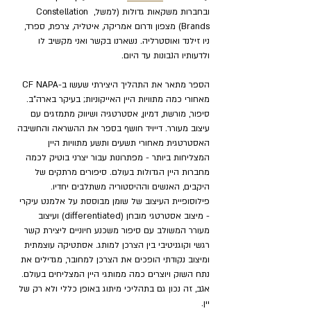
ובחברות משקאות גדולות (למשל, Constellation 
Brands) מצפון ודרום אמריקה, איטליה, צרפת, ספרד, 
ניו זילנד ואוסטרליה. נשארנו בקשר ואני מקשיב לו 
ולדעותיו הנבונות עד היום.
הספר מתאר את התהליך היצירתי שעשו ב-CF NAPA 
מאחורי כמה מתוויות היין האייקוניות; בעיקר בארה"ב. 
סיפור, מורשת, דמיון, אסטרטגיה ושיווק מתמזגים עם 
עיצוב מעורר. דייויד חושף בספר את ההשראה והחשיבה 
האסטרטגית מאחורי תשעים ותשע מתוויות היין 
המצליחות ביותר - מפתרונות עבור יצרני בוטיק לכמה 
מחברות היין הגדולות בעולם. סיפורים מרתקים של 
היקבים, האנשים וההיסטוריה משתלבים יחדיו.
פילוסופיית העיצוב של שומן מבוססת על אלמנט עיקרי 
- מיצוב אסטרטגי מובחן (differentiated) ועיצוב 
מעורר המשולב עם סיפור משכנע חיוניים ליצירת קשר 
רגשי וקוגניטיבי בין הצרכן למותג. אסתטיקה עוצמתית 
ומיצוב נקודתי הופכים את הצרכן למחובר, מגדילים את 
נתח השוק ויוצרים כמה ממותגי היין המצליחים בעולם. 
אגב, זה נכון גם בתהליכי מיתוג באופן כללי ולא רק של 
יין.